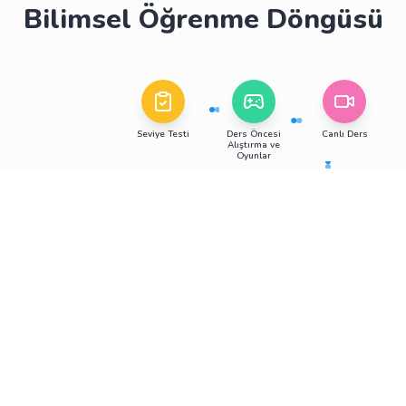
Bilimsel Öğrenme Döngüsü
Seviye Testi
Ders Öncesi
Canlı Ders
Alıştırma ve
Oyunlar
İnteraktif
Ders Sonrası
Eğitmen
Hikayeler
AI Raporlar
Değerlendirme
Raporları