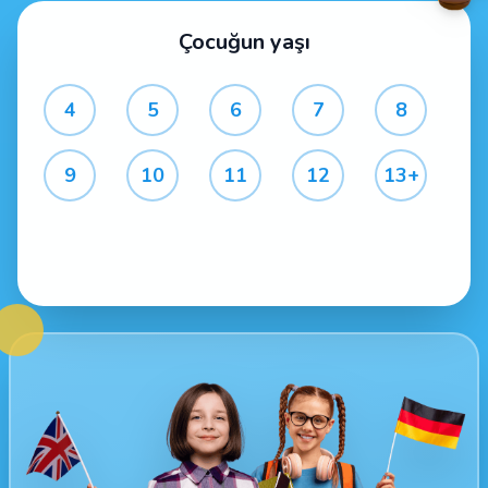
Çocuğun yaşı
4
5
6
7
8
9
10
11
12
13+