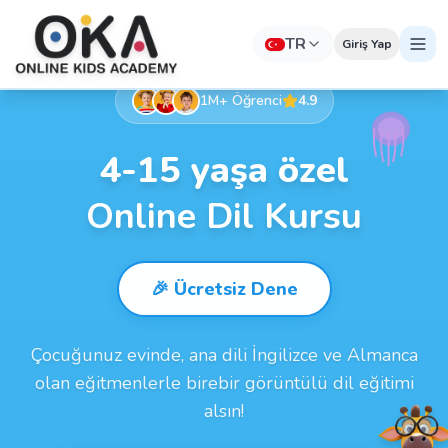
TR
Giriş Yap
1M+ Öğrenci
4.9
4-15 yaşa özel
Online Dil Kursu
🎉 Ücretsiz Dene
Çocuğunuz evinde, ana dili İngilizce ve Almanca
olan eğitmenlerle birebir görüntülü dil eğitimi
alsın!