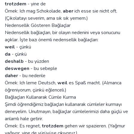
trotzdem
- yine de
Örnek: Ich mag Schokolade,
aber
ich esse sie nicht oft.
(Çikolatayı severim, ama sık sık yemem.)
Nedensellik Gösteren Bağlaçlar
Nedensellik bağlaçları, bir olayın nedenini veya sonucunu
açıklar. İşte bazı önemli nedensellik bağlaçları:
weil
- çünkü
da
- çünkü
deshalb
- bu yüzden
deswegen
- bu sebeple
daher
- bu nedenle
Örnek: Ich lerne Deutsch,
weil
es Spaß macht. (Almanca
öğreniyorum, çünkü eğlenceli.)
Bağlaçları Kullanarak Cümle Kurma
Şimdi öğrendiğimiz bağlaçları kullanarak cümleler kurmayı
deneyelim. Unutmayın, bağlaçlar cümlelerimizi daha güçlü ve
anlamlı hale getirir.
Örnek: Es regnet,
trotzdem
gehen wir spazieren. (Yağmur
yağıyor, yine de yürüyüşe çıkıyoruz.)