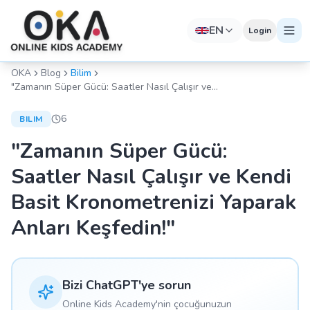
EN
Login
OKA
Blog
Bilim
"Zamanın Süper Gücü: Saatler Nasıl Çalışır ve
Kendi Basit Kronometrenizi Yaparak Anları
Keşfedin!"
6
BILIM
"Zamanın Süper Gücü:
Saatler Nasıl Çalışır ve Kendi
Basit Kronometrenizi Yaparak
Anları Keşfedin!"
Bizi ChatGPT'ye sorun
Online Kids Academy'nin çocuğunuzun