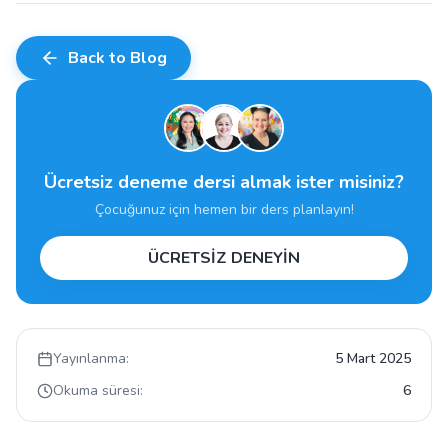
Back to Blog
Ücretsiz deneme dersi almak ister misiniz?
Çocuğunuz için hemen bir ders planlayın!
ÜCRETSİZ DENEYİN
Yayınlanma:
5 Mart 2025
Okuma süresi:
6