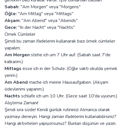
gereken bazı kurallar vardır. İşte bunlardan bazıları:
Sabah:
"Am Morgen" veya "Morgens"
Öğle:
"Am Mittag" veya "Mittags"
Akşam:
"Am Abend" veya "Abends"
Gece:
"In der Nacht" veya "Nachts"
Örnek Cümleler
Şimdi bu zaman ifadelerini kullanarak bazı örnek cümleler
yapalım:
Am Morgen
stehe ich um 7 Uhr auf. (Sabah saat 7'de
kalkarım.)
Mittags
esse ich in der Schule. (Öğle vakti okulda yemek
yerim.)
Am Abend
mache ich meine Hausaufgaben. (Akşam
ödevlerimi yaparım.)
Nachts
schlafe ich um 10 Uhr. (Gece saat 10'da uyurum.)
Alıştırma Zamanı!
Şimdi sıra sizde! Kendi günlük rutininizi Almanca olarak
yazmayı deneyin. Hangi zaman ifadelerini kullanabilirsiniz?
Hangi aktiviteleri yapıyorsunuz? Bunları düşünün ve yazın.