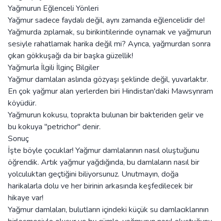
Yağmurun Eğlenceli Yönleri
Yağmur sadece faydalı değil, aynı zamanda eğlencelidir de!
Yağmurda zıplamak, su birikintilerinde oynamak ve yağmurun
sesiyle rahatlamak harika değil mi? Ayrıca, yağmurdan sonra
çıkan gökkuşağı da bir başka güzellik!
Yağmurla İlgili İlginç Bilgiler
Yağmur damlaları aslında gözyaşı şeklinde değil, yuvarlaktır.
En çok yağmur alan yerlerden biri Hindistan'daki Mawsynram
köyüdür.
Yağmurun kokusu, toprakta bulunan bir bakteriden gelir ve
bu kokuya "petrichor" denir.
Sonuç
İşte böyle çocuklar! Yağmur damlalarının nasıl oluştuğunu
öğrendik. Artık yağmur yağdığında, bu damlaların nasıl bir
yolculuktan geçtiğini biliyorsunuz. Unutmayın, doğa
harikalarla dolu ve her birinin arkasında keşfedilecek bir
hikaye var!
Yağmur damlaları, bulutların içindeki küçük su damlacıklarının