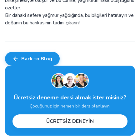
birleşmesiyle oluşur ve bu cümle, yağmurun nasıl oluştuğunu
özetler.
Bir dahaki sefere yağmur yağdığında, bu bilgileri hatırlayın ve
doğanın bu harikasının tadını çıkarın!
Back to Blog
Ücretsiz deneme dersi almak ister misiniz?
Çocuğunuz için hemen bir ders planlayın!
ÜCRETSİZ DENEYİN