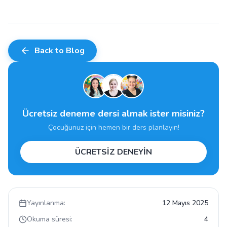
Back to Blog
Ücretsiz deneme dersi almak ister misiniz?
Çocuğunuz için hemen bir ders planlayın!
ÜCRETSİZ DENEYİN
Yayınlanma:
12 Mayıs 2025
Okuma süresi:
4