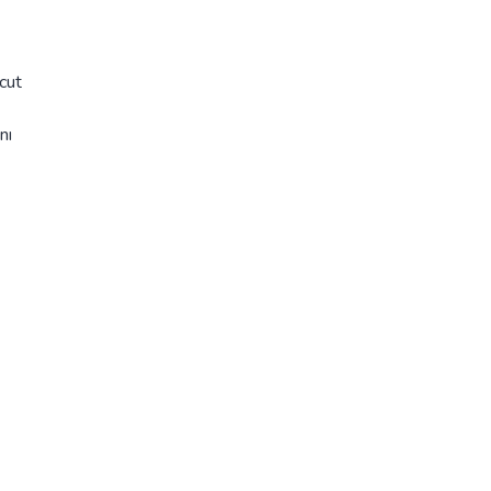
cut
nı