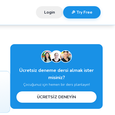
Login
🎉 Try Free
Ücretsiz deneme dersi almak ister
misiniz?
Çocuğunuz için hemen bir ders planlayın!
ÜCRETSİZ DENEYİN