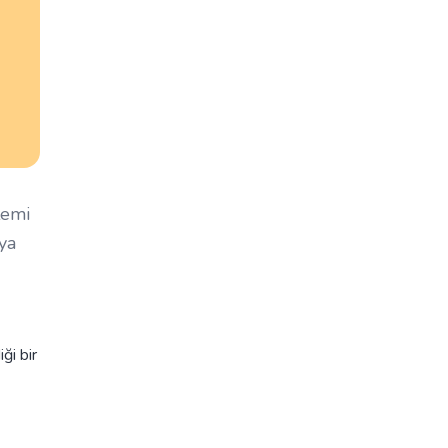
temi
eya
ği bir