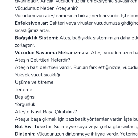
civarındadır. Ancak, vücudumuz bir enfeksiyonla savaşırken bu
Vücudumuz Neden Ateşlenir?
Vücudumuzun ateşlenmesinin birkaç nedeni vardır. İşte bunl
Enfeksiyonlar:
Bakteri veya virüsler vücudumuza girdiğinde
sıcaklığımız artar.
Bağışıklık Sistemi:
Ateş, bağışıklık sistemimizin daha etki
zorlaştırır.
Vücudun Savunma Mekanizması:
Ateş, vücudumuzun hast
Ateşin Belirtileri Nelerdir?
Ateşin bazı belirtileri vardır. Bunları fark ettiğinizde, vücud
Yüksek vücut sıcaklığı
Üşüme ve titreme
Terleme
Baş ağrısı
Yorgunluk
Ateşle Nasıl Başa Çıkabiliriz?
Ateşle başa çıkmak için bazı basit yöntemler vardır. İşte bu
Bol Sıvı Tüketin:
Su, meyve suyu veya çorba gibi sıvılar i
Dinlenin:
Vücudunuzun dinlenmeye ihtiyacı vardır. Yeterinc