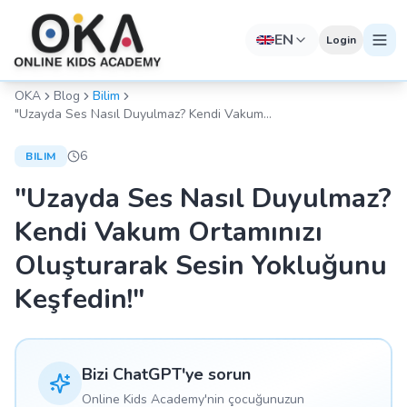
EN
Login
OKA
Blog
Bilim
"Uzayda Ses Nasıl Duyulmaz? Kendi Vakum
Ortamınızı Oluşturarak Sesin Yokluğunu
Keşfedin!"
6
BILIM
"Uzayda Ses Nasıl Duyulmaz?
Kendi Vakum Ortamınızı
Oluşturarak Sesin Yokluğunu
Keşfedin!"
Bizi ChatGPT'ye sorun
Online Kids Academy'nin çocuğunuzun