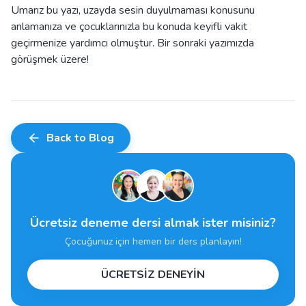
Umarız bu yazı, uzayda sesin duyulmaması konusunu
anlamanıza ve çocuklarınızla bu konuda keyifli vakit
geçirmenize yardımcı olmuştur. Bir sonraki yazımızda
görüşmek üzere!
Back to Blog
Ücretsiz deneme dersi almak ister misiniz?
Çocuğunuz için hemen bir ders planlayın!
ÜCRETSİZ DENEYİN