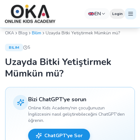
EN
Login
OKA
Blog
Bilim
Uzayda Bitki Yetiştirmek Mümkün mü?
5
BILIM
Uzayda Bitki Yetiştirmek
Mümkün mü?
Bizi ChatGPT'ye sorun
Online Kids Academy'nin çocuğunuzun
İngilizcesini nasıl geliştirebileceğini ChatGPT'den
öğrenin.
ChatGPT'ye Sor