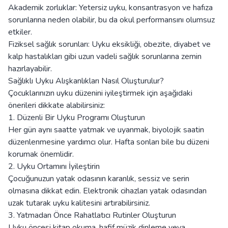
Akademik zorluklar: Yetersiz uyku, konsantrasyon ve hafıza
sorunlarına neden olabilir, bu da okul performansını olumsuz
etkiler.
Fiziksel sağlık sorunları: Uyku eksikliği, obezite, diyabet ve
kalp hastalıkları gibi uzun vadeli sağlık sorunlarına zemin
hazırlayabilir.
Sağlıklı Uyku Alışkanlıkları Nasıl Oluşturulur?
Çocuklarınızın uyku düzenini iyileştirmek için aşağıdaki
önerileri dikkate alabilirsiniz:
1. Düzenli Bir Uyku Programı Oluşturun
Her gün aynı saatte yatmak ve uyanmak, biyolojik saatin
düzenlenmesine yardımcı olur. Hafta sonları bile bu düzeni
korumak önemlidir.
2. Uyku Ortamını İyileştirin
Çocuğunuzun yatak odasının karanlık, sessiz ve serin
olmasına dikkat edin. Elektronik cihazları yatak odasından
uzak tutarak uyku kalitesini artırabilirsiniz.
3. Yatmadan Önce Rahatlatıcı Rutinler Oluşturun
Uyku öncesi kitap okuma, hafif müzik dinleme veya