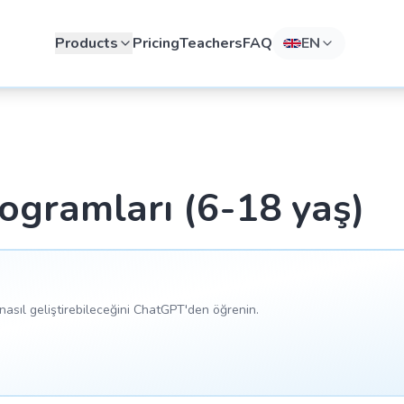
Products
Pricing
Teachers
FAQ
EN
rogramları (6-18 yaş)
asıl geliştirebileceğini ChatGPT'den öğrenin.