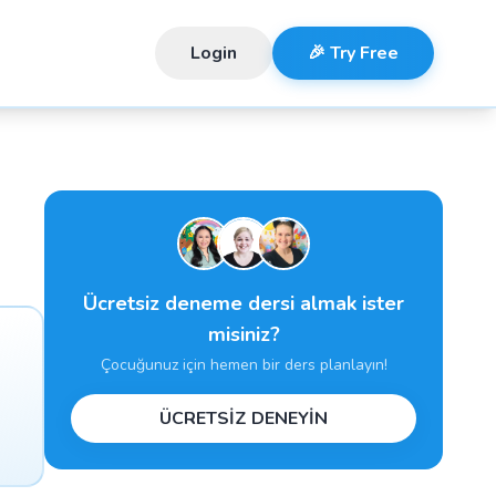
Login
🎉 Try Free
Ücretsiz deneme dersi almak ister
misiniz?
Çocuğunuz için hemen bir ders planlayın!
ÜCRETSİZ DENEYİN