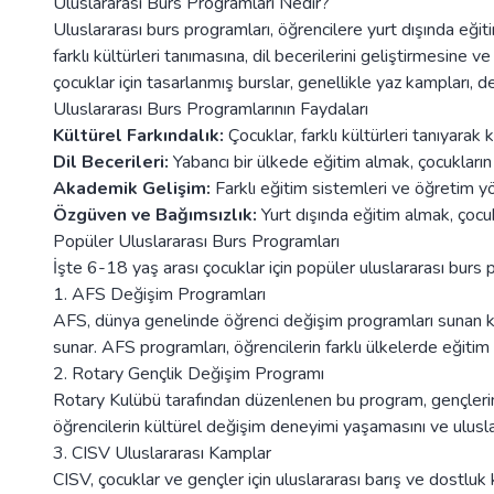
Uluslararası Burs Programları Nedir?
Uluslararası burs programları, öğrencilere yurt dışında eğit
farklı kültürleri tanımasına, dil becerilerini geliştirmesine 
çocuklar için tasarlanmış burslar, genellikle yaz kampları, d
Uluslararası Burs Programlarının Faydaları
Kültürel Farkındalık:
Çocuklar, farklı kültürleri tanıyarak k
Dil Becerileri:
Yabancı bir ülkede eğitim almak, çocukların d
Akademik Gelişim:
Farklı eğitim sistemleri ve öğretim y
Özgüven ve Bağımsızlık:
Yurt dışında eğitim almak, çocuk
Popüler Uluslararası Burs Programları
İşte 6-18 yaş arası çocuklar için popüler uluslararası burs 
1. AFS Değişim Programları
AFS, dünya genelinde öğrenci değişim programları sunan kökl
sunar. AFS programları, öğrencilerin farklı ülkelerde eğiti
2. Rotary Gençlik Değişim Programı
Rotary Kulübü tarafından düzenlenen bu program, gençlerin 
öğrencilerin kültürel değişim deneyimi yaşamasını ve ulusla
3. CISV Uluslararası Kamplar
CISV, çocuklar ve gençler için uluslararası barış ve dostluk 