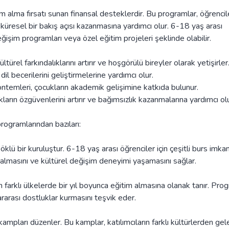
im alma fırsatı sunan finansal desteklerdir. Bu programlar, öğrencil
ve küresel bir bakış açısı kazanmasına yardımcı olur. 6-18 yaş arası
eğişim programları veya özel eğitim projeleri şeklinde olabilir.
ültürel farkındalıklarını artırır ve hoşgörülü bireyler olarak yetişirler
il becerilerini geliştirmelerine yardımcı olur.
öntemleri, çocukların akademik gelişimine katkıda bulunur.
ların özgüvenlerini artırır ve bağımsızlık kazanmalarına yardımcı olu
programlarından bazıları:
ü bir kuruluştur. 6-18 yaş arası öğrenciler için çeşitli burs imkan
m almasını ve kültürel değişim deneyimi yaşamasını sağlar.
farklı ülkelerde bir yıl boyunca eğitim almasına olanak tanır. Pro
rarası dostluklar kurmasını teşvik eder.
kampları düzenler. Bu kamplar, katılımcıların farklı kültürlerden gel