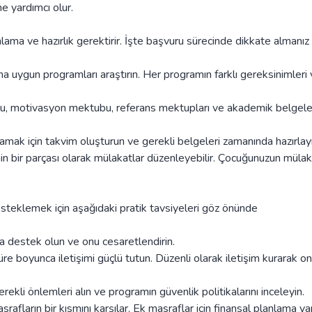
ne yardımcı olur.
lama ve hazırlık gerektirir. İşte başvuru sürecinde dikkate almanız
ına uygun programları araştırın. Her programın farklı gereksinimleri
u, motivasyon mektubu, referans mektupları ve akademik belgeler
amak için takvim oluşturun ve gerekli belgeleri zamanında hazırlayı
in bir parçası olarak mülakatlar düzenleyebilir. Çocuğunuzun mülak
steklemek için aşağıdaki pratik tavsiyeleri göz önünde
destek olun ve onu cesaretlendirin.
e boyunca iletişimi güçlü tutun. Düzenli olarak iletişim kurarak o
ekli önlemleri alın ve programın güvenlik politikalarını inceleyin.
afların bir kısmını karşılar. Ek masraflar için finansal planlama ya