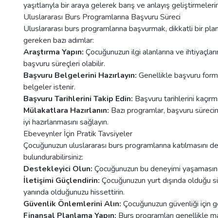
yaşıtlarıyla bir araya gelerek barış ve anlayış geliştirmeleri
Uluslararası Burs Programlarına Başvuru Süreci
Uluslararası burs programlarına başvurmak, dikkatli bir plan
gereken bazı adımlar:
Araştırma Yapın:
Çocuğunuzun ilgi alanlarına ve ihtiyaçlar
başvuru süreçleri olabilir.
Başvuru Belgelerini Hazırlayın:
Genellikle başvuru form
belgeler istenir.
Başvuru Tarihlerini Takip Edin:
Başvuru tarihlerini kaçırm
Mülakatlara Hazırlanın:
Bazı programlar, başvuru sürecin
iyi hazırlanmasını sağlayın.
Ebeveynler İçin Pratik Tavsiyeler
Çocuğunuzun uluslararası burs programlarına katılmasını de
bulundurabilirsiniz:
Destekleyici Olun:
Çocuğunuzun bu deneyimi yaşamasına 
İletişimi Güçlendirin:
Çocuğunuzun yurt dışında olduğu sür
yanında olduğunuzu hissettirin.
Güvenlik Önlemlerini Alın:
Çocuğunuzun güvenliği için ger
Finansal Planlama Yapın:
Burs programları genellikle masr