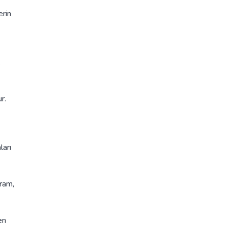
erin
.
r.
ları
gram,
en