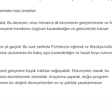
erinden bazı örnekler:
dı. Bu deneyim, onun Almanca dil becerilerini geliştirmesine ve fa
eneyimin kendisine özgüven kazandırdığını ve gelecekteki kariyer
 yıl geçirdi. Bu süre zarfında Portekizce öğrendi ve Brezilya kült
ne uluslararası bir bakış açısı kazandırdığını ve hayat boyu sürec
şisel gelişimine büyük katkılar sağlayabilir. Ebeveynler olarak, bu
rınızı desteklemek önemlidir. Araştırma yaparak, doğru programı
ınızın bu değerli deneyimlerden en iyi şekilde yararlanmasını