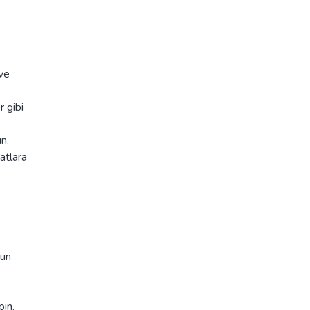
 ve
 gibi
n.
atlara
nun
pın.