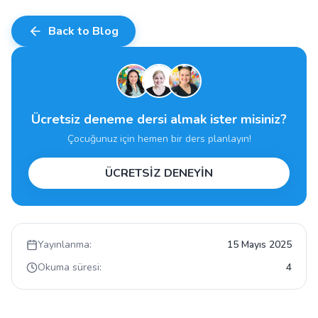
Back to Blog
Ücretsiz deneme dersi almak ister misiniz?
Çocuğunuz için hemen bir ders planlayın!
ÜCRETSİZ DENEYİN
Yayınlanma:
15 Mayıs 2025
Okuma süresi:
4