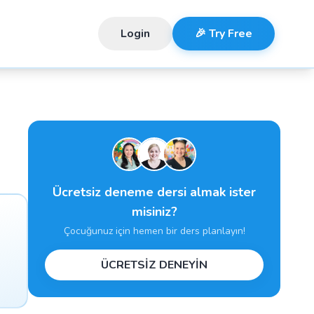
Login
🎉 Try Free
Ücretsiz deneme dersi almak ister
misiniz?
Çocuğunuz için hemen bir ders planlayın!
ÜCRETSİZ DENEYİN