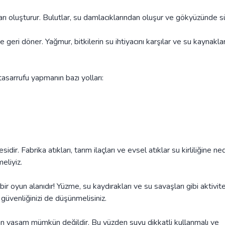
ı oluşturur. Bulutlar, su damlacıklarından oluşur ve gökyüzünde sü
eri döner. Yağmur, bitkilerin su ihtiyacını karşılar ve su kaynaklar
 tasarrufu yapmanın bazı yolları:
esidir. Fabrika atıkları, tarım ilaçları ve evsel atıklar su kirliliğine n
meliyiz.
r oyun alanıdır! Yüzme, su kaydırakları ve su savaşları gibi aktivit
güvenliğinizi de düşünmelisiniz.
dan yaşam mümkün değildir. Bu yüzden suyu dikkatli kullanmalı ve