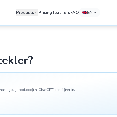
Products
Pricing
Teachers
FAQ
EN
tekler?
asıl geliştirebileceğini ChatGPT'den öğrenin.