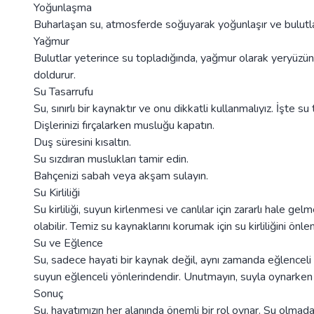
Yoğunlaşma
Buharlaşan su, atmosferde soğuyarak yoğunlaşır ve bulutlar
Yağmur
Bulutlar yeterince su topladığında, yağmur olarak yeryüzüne g
doldurur.
Su Tasarrufu
Su, sınırlı bir kaynaktır ve onu dikkatli kullanmalıyız. İşte su
Dişlerinizi fırçalarken musluğu kapatın.
Duş süresini kısaltın.
Su sızdıran muslukları tamir edin.
Bahçenizi sabah veya akşam sulayın.
Su Kirliliği
Su kirliliği, suyun kirlenmesi ve canlılar için zararlı hale gelm
olabilir. Temiz su kaynaklarını korumak için su kirliliğini önle
Su ve Eğlence
Su, sadece hayati bir kaynak değil, aynı zamanda eğlenceli bi
suyun eğlenceli yönlerindendir. Unutmayın, suyla oynarken 
Sonuç
Su, hayatımızın her alanında önemli bir rol oynar. Su olma