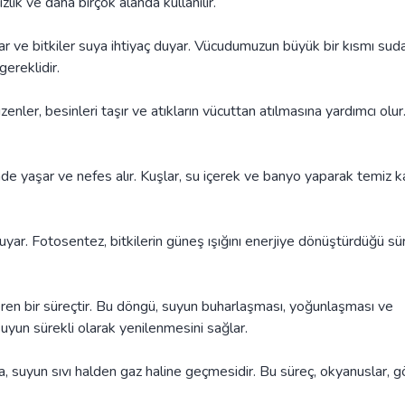
zlik ve daha birçok alanda kullanılır.
nlar ve bitkiler suya ihtiyaç duyar. Vücudumuzun büyük bir kısmı sud
gereklidir.
enler, besinleri taşır ve atıkların vücuttan atılmasına yardımcı olur
nde yaşar ve nefes alır. Kuşlar, su içerek ve banyo yaparak temiz ka
yar. Fotosentez, bitkilerin güneş ışığını enerjiye dönüştürdüğü sür
ren bir süreçtir. Bu döngü, suyun buharlaşması, yoğunlaşması ve
yun sürekli olarak yenilenmesini sağlar.
, suyun sıvı halden gaz haline geçmesidir. Bu süreç, okyanuslar, gö