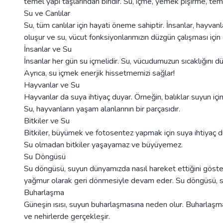
temel yapı taşlarından biridir. Su, içme, yemek pişirme, temi
Su ve Canlılar
Su, tüm canlılar için hayati öneme sahiptir. İnsanlar, hayva
oluşur ve su, vücut fonksiyonlarımızın düzgün çalışması için 
İnsanlar ve Su
İnsanlar her gün su içmelidir. Su, vücudumuzun sıcaklığını düz
Ayrıca, su içmek enerjik hissetmemizi sağlar!
Hayvanlar ve Su
Hayvanlar da suya ihtiyaç duyar. Örneğin, balıklar suyun içi
Su, hayvanların yaşam alanlarının bir parçasıdır.
Bitkiler ve Su
Bitkiler, büyümek ve fotosentez yapmak için suya ihtiyaç du
Su olmadan bitkiler yaşayamaz ve büyüyemez.
Su Döngüsü
Su döngüsü, suyun dünyamızda nasıl hareket ettiğini göste
yağmur olarak geri dönmesiyle devam eder. Su döngüsü, su
Buharlaşma
Güneşin ısısı, suyun buharlaşmasına neden olur. Buharlaşma
ve nehirlerde gerçekleşir.