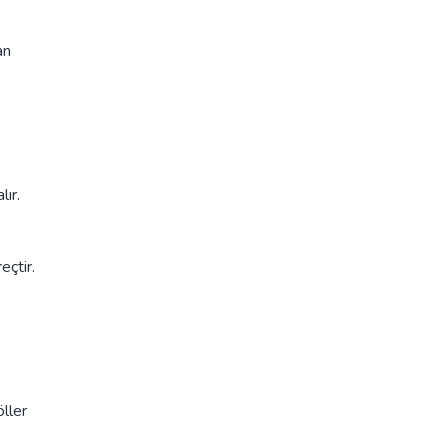
an
.
lır.
eçtir.
ller