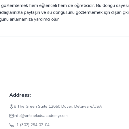
nu gözlemlemek hem eğlenceli hem de öğreticidir. Bu döngü sayes
aşlarınızla paylaşın ve su döngüsünü gözlemlemek için dışarı çıkı
unu anlamamıza yardımcı olur.
Address:
8 The Green Suite 12650 Dover, Delaware/USA
info@onlinekidsacademy.com
+1 (302) 294 07-04