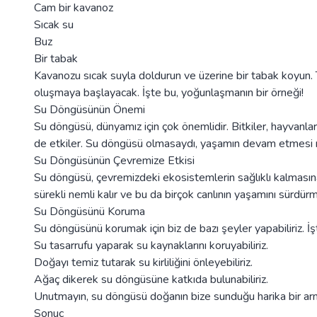
Cam bir kavanoz
Sıcak su
Buz
Bir tabak
Kavanozu sıcak suyla doldurun ve üzerine bir tabak koyun. T
oluşmaya başlayacak. İşte bu, yoğunlaşmanın bir örneği!
Su Döngüsünün Önemi
Su döngüsü, dünyamız için çok önemlidir. Bitkiler, hayvanlar
de etkiler. Su döngüsü olmasaydı, yaşamın devam etmesi
Su Döngüsünün Çevremize Etkisi
Su döngüsü, çevremizdeki ekosistemlerin sağlıklı kalmasın
sürekli nemli kalır ve bu da birçok canlının yaşamını sürdür
Su Döngüsünü Koruma
Su döngüsünü korumak için biz de bazı şeyler yapabiliriz. İşt
Su tasarrufu yaparak su kaynaklarını koruyabiliriz.
Doğayı temiz tutarak su kirliliğini önleyebiliriz.
Ağaç dikerek su döngüsüne katkıda bulunabiliriz.
Unutmayın, su döngüsü doğanın bize sunduğu harika bir ar
Sonuç