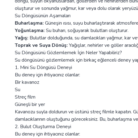
döngü, suyun okyanuslardan, göllerden ve nehirlerden buha
oluşturur ve sonunda yağmur, kar veya dolu olarak yeryüzü
Su Döngüsünün Aşamaları
Buharlaşma:
Güneşin ısısı, suyu buharlaştırarak atmosfer
Yoğunlaşma:
Su buharı, soğuyarak bulutları oluşturur.
Yağış:
Bulutlar dolduğunda, su damlacıkları yağmur, kar ve
Toprak ve Suya Dönüş:
Yağışlar, nehirler ve göller aracıl
Su Döngüsünü Gözlemlemek İçin Neler Yapabiliriz?
Su döngüsünü gözlemlemek için birkaç eğlenceli deney yapabi
1. Mini Su Döngüsü Deneyi
Bu deney için ihtiyacınız olanlar:
Bir kavanoz
Su
Streç film
Güneşli bir yer
Kavanozu suyla doldurun ve üstünü streç filmle kapatın. Gün
damlacıklarının oluştuğunu göreceksiniz. Bu, buharlaşma ve
2. Bulut Oluşturma Deneyi
Bu deney için ihtiyacınız olanlar: