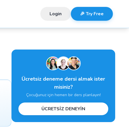
Login
🎉 Try Free
Ücretsiz deneme dersi almak ister
misiniz?
Çocuğunuz için hemen bir ders planlayın!
ÜCRETSİZ DENEYİN