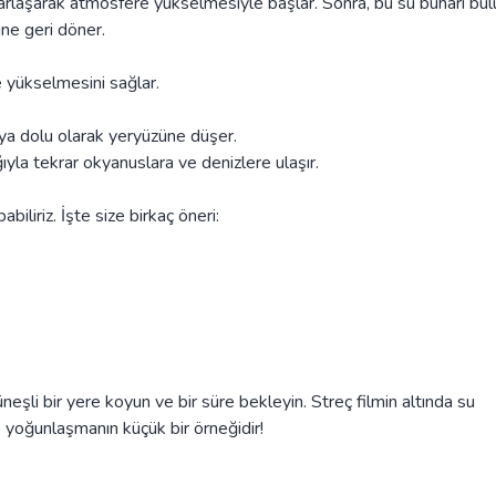
rlaşarak atmosfere yükselmesiyle başlar. Sonra, bu su buharı bulu
ne geri döner.
e yükselmesini sağlar.
ya dolu olarak yeryüzüne düşer.
ığıyla tekrar okyanuslara ve denizlere ulaşır.
liriz. İşte size birkaç öneri:
eşli bir yere koyun ve bir süre bekleyin. Streç filmin altında su
 yoğunlaşmanın küçük bir örneğidir!