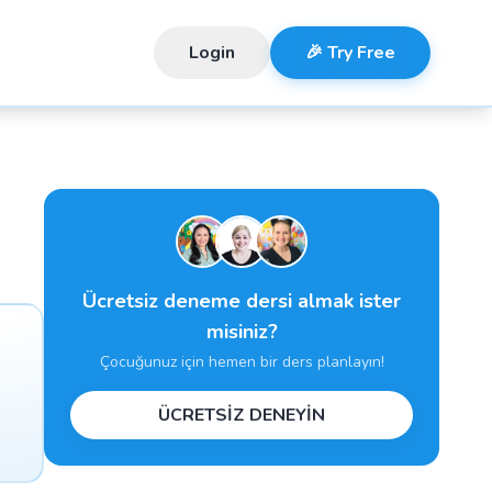
Login
🎉 Try Free
Ücretsiz deneme dersi almak ister
misiniz?
Çocuğunuz için hemen bir ders planlayın!
ÜCRETSİZ DENEYİN