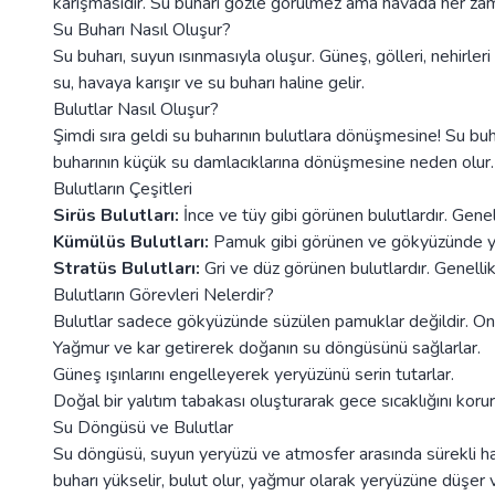
karışmasıdır. Su buharı gözle görülmez ama havada her za
Su Buharı Nasıl Oluşur?
Su buharı, suyun ısınmasıyla oluşur. Güneş, gölleri, nehirler
su, havaya karışır ve su buharı haline gelir.
Bulutlar Nasıl Oluşur?
Şimdi sıra geldi su buharının bulutlara dönüşmesine! Su buh
buharının küçük su damlacıklarına dönüşmesine neden olur. B
Bulutların Çeşitleri
Sirüs Bulutları:
İnce ve tüy gibi görünen bulutlardır. Gene
Kümülüs Bulutları:
Pamuk gibi görünen ve gökyüzünde yüze
Stratüs Bulutları:
Gri ve düz görünen bulutlardır. Genellik
Bulutların Görevleri Nelerdir?
Bulutlar sadece gökyüzünde süzülen pamuklar değildir. Onla
Yağmur ve kar getirerek doğanın su döngüsünü sağlarlar.
Güneş ışınlarını engelleyerek yeryüzünü serin tutarlar.
Doğal bir yalıtım tabakası oluşturarak gece sıcaklığını korur
Su Döngüsü ve Bulutlar
Su döngüsü, suyun yeryüzü ve atmosfer arasında sürekli ha
buharı yükselir, bulut olur, yağmur olarak yeryüzüne düşer ve