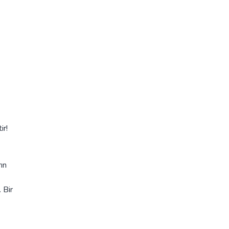
ir!
ın
 Bir