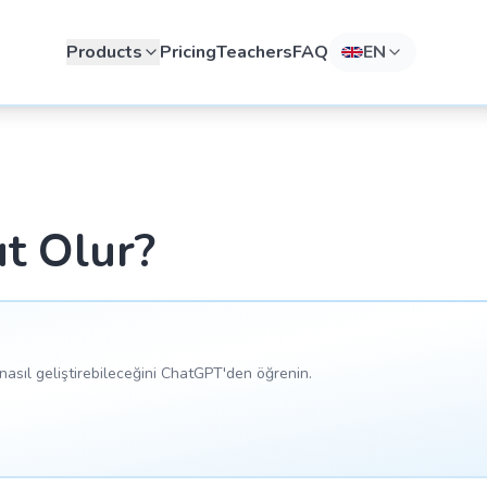
Products
Pricing
Teachers
FAQ
EN
ut Olur?
asıl geliştirebileceğini ChatGPT'den öğrenin.