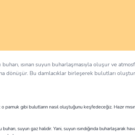
 buharı, ısınan suyun buharlaşmasıyla oluşur ve atmos
na dönüşür. Bu damlacıklar birleşerek bulutları oluştur
pamuk gibi bulutların nasıl oluştuğunu keşfedeceğiz. Hazır mısın
buharı, suyun gaz halidir. Yani, suyun ısındığında buharlaşarak ha