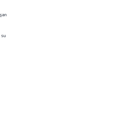
aşan
 su