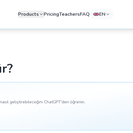
Products
Pricing
Teachers
FAQ
EN
ür?
asıl geliştirebileceğini ChatGPT'den öğrenin.