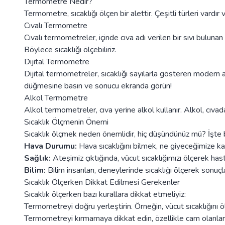
Termometre Nedir?
Termometre, sıcaklığı ölçen bir alettir. Çeşitli türleri vardır 
Cıvalı Termometre
Cıvalı termometreler, içinde cıva adı verilen bir sıvı bulunan
Böylece sıcaklığı ölçebiliriz.
Dijital Termometre
Dijital termometreler, sıcaklığı sayılarla gösteren modern al
düğmesine basın ve sonucu ekranda görün!
Alkol Termometre
Alkol termometreler, cıva yerine alkol kullanır. Alkol, cıvad
Sıcaklık Ölçmenin Önemi
Sıcaklık ölçmek neden önemlidir, hiç düşündünüz mü? İşte 
Hava Durumu:
Hava sıcaklığını bilmek, ne giyeceğimize ka
Sağlık:
Ateşimiz çıktığında, vücut sıcaklığımızı ölçerek hast
Bilim:
Bilim insanları, deneylerinde sıcaklığı ölçerek sonuçla
Sıcaklık Ölçerken Dikkat Edilmesi Gerekenler
Sıcaklık ölçerken bazı kurallara dikkat etmeliyiz:
Termometreyi doğru yerleştirin. Örneğin, vücut sıcaklığını ö
Termometreyi kırmamaya dikkat edin, özellikle cam olanları