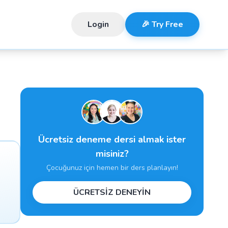
Login
🎉 Try Free
Ücretsiz deneme dersi almak ister
misiniz?
Çocuğunuz için hemen bir ders planlayın!
ÜCRETSİZ DENEYİN