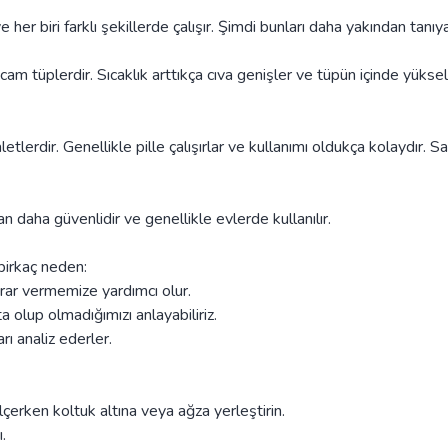
ve her biri farklı şekillerde çalışır. Şimdi bunları daha yakından tanıy
 cam tüplerdir. Sıcaklık arttıkça cıva genişler ve tüpün içinde yükseli
etlerdir. Genellikle pille çalışırlar ve kullanımı oldukça kolaydır. 
an daha güvenlidir ve genellikle evlerde kullanılır.
birkaç neden:
rar vermemize yardımcı olur.
a olup olmadığımızı anlayabiliriz.
rı analiz ederler.
lçerken koltuk altına veya ağza yerleştirin.
.