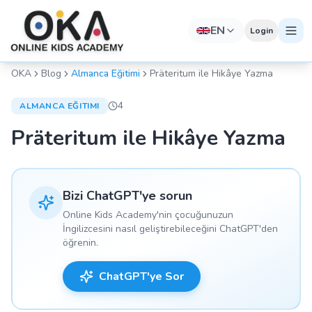
EN
Login
OKA
Blog
Almanca Eğitimi
Präteritum ile Hikâye Yazma
4
ALMANCA EĞITIMI
Präteritum ile Hikâye Yazma
Bizi ChatGPT'ye sorun
Online Kids Academy'nin çocuğunuzun
İngilizcesini nasıl geliştirebileceğini ChatGPT'den
öğrenin.
ChatGPT'ye Sor