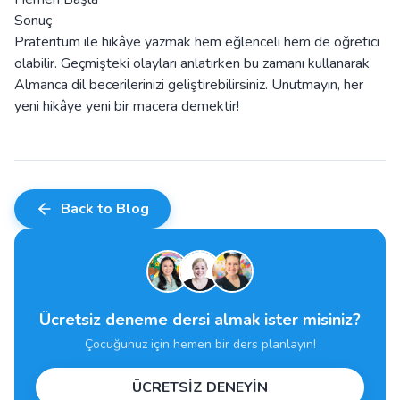
Sonuç
Präteritum ile hikâye yazmak hem eğlenceli hem de öğretici
olabilir. Geçmişteki olayları anlatırken bu zamanı kullanarak
Almanca dil becerilerinizi geliştirebilirsiniz. Unutmayın, her
yeni hikâye yeni bir macera demektir!
Back to Blog
Ücretsiz deneme dersi almak ister misiniz?
Çocuğunuz için hemen bir ders planlayın!
ÜCRETSİZ DENEYİN