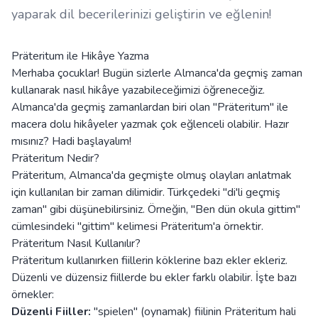
yaparak dil becerilerinizi geliştirin ve eğlenin!
Präteritum ile Hikâye Yazma
Merhaba çocuklar! Bugün sizlerle Almanca'da geçmiş zaman
kullanarak nasıl hikâye yazabileceğimizi öğreneceğiz.
Almanca'da geçmiş zamanlardan biri olan "Präteritum" ile
macera dolu hikâyeler yazmak çok eğlenceli olabilir. Hazır
mısınız? Hadi başlayalım!
Präteritum Nedir?
Präteritum, Almanca'da geçmişte olmuş olayları anlatmak
için kullanılan bir zaman dilimidir. Türkçedeki "di'li geçmiş
zaman" gibi düşünebilirsiniz. Örneğin, "Ben dün okula gittim"
cümlesindeki "gittim" kelimesi Präteritum'a örnektir.
Präteritum Nasıl Kullanılır?
Präteritum kullanırken fiillerin köklerine bazı ekler ekleriz.
Düzenli ve düzensiz fiillerde bu ekler farklı olabilir. İşte bazı
örnekler:
Düzenli Fiiller:
"spielen" (oynamak) fiilinin Präteritum hali