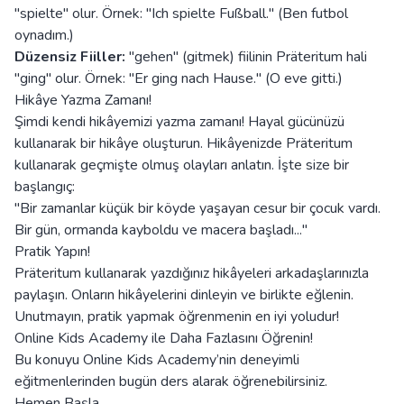
"spielte" olur. Örnek: "Ich spielte Fußball." (Ben futbol
oynadım.)
Düzensiz Fiiller:
"gehen" (gitmek) fiilinin Präteritum hali
"ging" olur. Örnek: "Er ging nach Hause." (O eve gitti.)
Hikâye Yazma Zamanı!
Şimdi kendi hikâyemizi yazma zamanı! Hayal gücünüzü
kullanarak bir hikâye oluşturun. Hikâyenizde Präteritum
kullanarak geçmişte olmuş olayları anlatın. İşte size bir
başlangıç:
"Bir zamanlar küçük bir köyde yaşayan cesur bir çocuk vardı.
Bir gün, ormanda kayboldu ve macera başladı..."
Pratik Yapın!
Präteritum kullanarak yazdığınız hikâyeleri arkadaşlarınızla
paylaşın. Onların hikâyelerini dinleyin ve birlikte eğlenin.
Unutmayın, pratik yapmak öğrenmenin en iyi yoludur!
Online Kids Academy ile Daha Fazlasını Öğrenin!
Bu konuyu Online Kids Academy’nin deneyimli
eğitmenlerinden bugün ders alarak öğrenebilirsiniz.
Hemen Başla