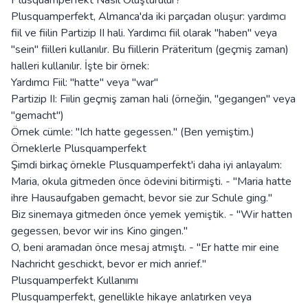
Plusquamperfekt Nasıl Oluşturulur?
Plusquamperfekt, Almanca'da iki parçadan oluşur: yardımcı
fiil ve fiilin Partizip II hali. Yardımcı fiil olarak "haben" veya
"sein" fiilleri kullanılır. Bu fiillerin Präteritum (geçmiş zaman)
halleri kullanılır. İşte bir örnek:
Yardımcı Fiil: "hatte" veya "war"
Partizip II: Fiilin geçmiş zaman hali (örneğin, "gegangen" veya
"gemacht")
Örnek cümle: "Ich hatte gegessen." (Ben yemiştim.)
Örneklerle Plusquamperfekt
Şimdi birkaç örnekle Plusquamperfekt'i daha iyi anlayalım:
Maria, okula gitmeden önce ödevini bitirmişti. - "Maria hatte
ihre Hausaufgaben gemacht, bevor sie zur Schule ging."
Biz sinemaya gitmeden önce yemek yemiştik. - "Wir hatten
gegessen, bevor wir ins Kino gingen."
O, beni aramadan önce mesaj atmıştı. - "Er hatte mir eine
Nachricht geschickt, bevor er mich anrief."
Plusquamperfekt Kullanımı
Plusquamperfekt, genellikle hikaye anlatırken veya