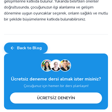
gelişimlerine katkıda bulunur. Yukarıda belirtilen öneriler
doğrultusunda, çocuğunuzun ilgi alanlarına ve gelişim
dönemine uygun oyuncaklar seçerek, onların sağlıklı ve mutlu
bir şekilde büyümelerine katkıda bulunabilirsiniz.
Back to Blog
Ücretsiz deneme dersi almak ister misiniz?
Çocuğunuz için hemen bir ders planlayın!
ÜCRETSİZ DENEYİN