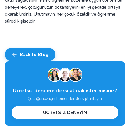
katkı sağlayabilir. Farklı öğrenme stillerine uygun yöntemler
deneyerek, çocuğunuzun potansiyelini en iyi şekilde ortaya
çıkarabilirsiniz. Unutmayın, her çocuk özeldir ve öğrenme
süreci kişiseldir.
Back to Blog
Ücretsiz deneme dersi almak ister misiniz?
Çocuğunuz için hemen bir ders planlayın!
ÜCRETSİZ DENEYİN