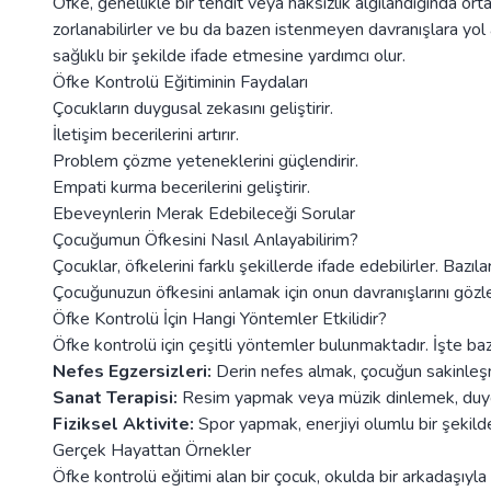
Öfke, genellikle bir tehdit veya haksızlık algılandığında o
zorlanabilirler ve bu da bazen istenmeyen davranışlara yol 
sağlıklı bir şekilde ifade etmesine yardımcı olur.
Öfke Kontrolü Eğitiminin Faydaları
Çocukların duygusal zekasını geliştirir.
İletişim becerilerini artırır.
Problem çözme yeteneklerini güçlendirir.
Empati kurma becerilerini geliştirir.
Ebeveynlerin Merak Edebileceği Sorular
Çocuğumun Öfkesini Nasıl Anlayabilirim?
Çocuklar, öfkelerini farklı şekillerde ifade edebilirler. Bazıla
Çocuğunuzun öfkesini anlamak için onun davranışlarını gözle
Öfke Kontrolü İçin Hangi Yöntemler Etkilidir?
Öfke kontrolü için çeşitli yöntemler bulunmaktadır. İşte bazı
Nefes Egzersizleri:
Derin nefes almak, çocuğun sakinleşm
Sanat Terapisi:
Resim yapmak veya müzik dinlemek, duygul
Fiziksel Aktivite:
Spor yapmak, enerjiyi olumlu bir şekilde
Gerçek Hayattan Örnekler
Öfke kontrolü eğitimi alan bir çocuk, okulda bir arkadaşıyla