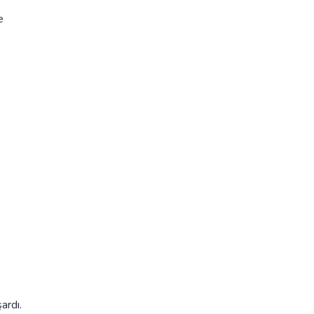
e
ardı.