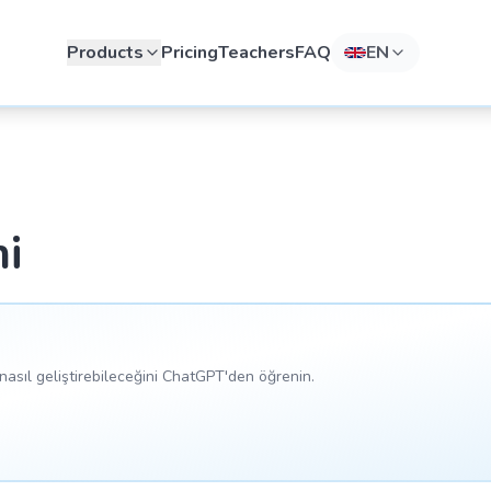
Products
Pricing
Teachers
FAQ
EN
i
asıl geliştirebileceğini ChatGPT'den öğrenin.