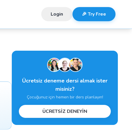
Login
🎉 Try Free
Ücretsiz deneme dersi almak ister
misiniz?
Çocuğunuz için hemen bir ders planlayın!
ÜCRETSİZ DENEYİN