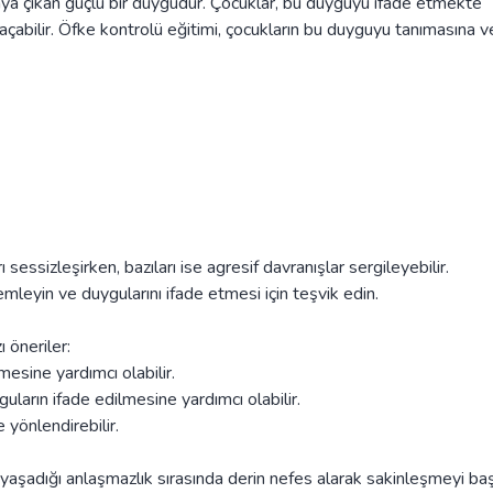
rtaya çıkan güçlü bir duygudur. Çocuklar, bu duyguyu ifade etmekte
açabilir. Öfke kontrolü eğitimi, çocukların bu duyguyu tanımasına v
rı sessizleşirken, bazıları ise agresif davranışlar sergileyebilir.
mleyin ve duygularını ifade etmesi için teşvik edin.
 öneriler:
esine yardımcı olabilir.
arın ifade edilmesine yardımcı olabilir.
 yönlendirebilir.
 yaşadığı anlaşmazlık sırasında derin nefes alarak sakinleşmeyi baş