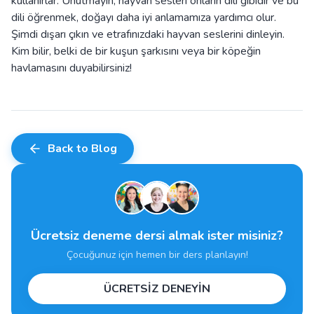
kullanırlar. Unutmayın, hayvan sesleri onların dili gibidir ve bu
dili öğrenmek, doğayı daha iyi anlamamıza yardımcı olur.
Şimdi dışarı çıkın ve etrafınızdaki hayvan seslerini dinleyin.
Kim bilir, belki de bir kuşun şarkısını veya bir köpeğin
havlamasını duyabilirsiniz!
Back to Blog
Ücretsiz deneme dersi almak ister misiniz?
Çocuğunuz için hemen bir ders planlayın!
ÜCRETSİZ DENEYİN