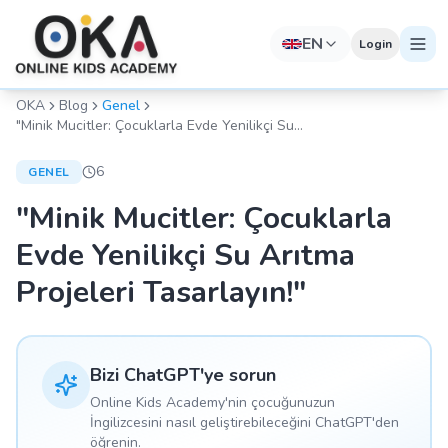
EN
Login
OKA
Blog
Genel
"Minik Mucitler: Çocuklarla Evde Yenilikçi Su
Arıtma Projeleri Tasarlayın!"
6
GENEL
"Minik Mucitler: Çocuklarla
Evde Yenilikçi Su Arıtma
Projeleri Tasarlayın!"
Bizi ChatGPT'ye sorun
Online Kids Academy'nin çocuğunuzun
İngilizcesini nasıl geliştirebileceğini ChatGPT'den
öğrenin.