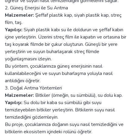
öğretir ve suyun nasıl temizlendiğini görmelerini sağlar.
2. Güneş Enerjisi ile Su Arıtma
Malzemeler:
Şeffaf plastik kap, siyah plastik kap, streç
film, taş.
Yapılışı:
Siyah plastik kabı su ile doldurun ve şeffaf kabın
içine yerleştirin. Üzerini streç film ile kapatın ve ortasına bir
taş koyarak filmde bir çukur oluşturun. Güneşli bir yere
yerleştirin ve suyun buharlaşarak streç filmde
yoğunlaşmasını izleyin.
Bu yöntem, çocuklarınıza güneş enerjisinin nasıl
kullanılabileceğini ve suyun buharlaşma yoluyla nasıl
arıtıldığını öğretir.
3. Doğal Arıtma Yöntemleri
Malzemeler:
Bitkiler (örneğin, su sümbülü), su dolu kap.
Yapılışı:
Su dolu bir kaba su sümbülü gibi suyu
temizleyebilen bitkiler yerleştirin. Bitkilerin suyu nasıl
temizlediğini gözlemleyin.
Bu proje, çocuklarınıza doğanın suyu nasıl temizlediğini ve
bitkilerin ekosistem içindeki rolünü öğretir.