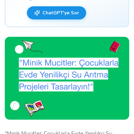
ChatGPT'ye Sor
"Minik Mucitler: Çocuklarla Evde Yenilikçi Su