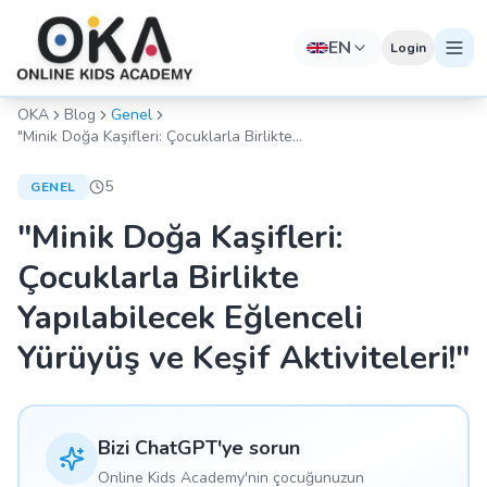
EN
Login
OKA
Blog
Genel
"Minik Doğa Kaşifleri: Çocuklarla Birlikte
Yapılabilecek Eğlenceli Yürüyüş ve Keşif
Aktiviteleri!"
5
GENEL
"Minik Doğa Kaşifleri:
Çocuklarla Birlikte
Yapılabilecek Eğlenceli
Yürüyüş ve Keşif Aktiviteleri!"
Bizi ChatGPT'ye sorun
Online Kids Academy'nin çocuğunuzun