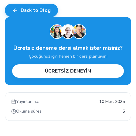
Back to Blog
Ücretsiz deneme dersi almak ister misiniz?
Çocuğunuz için hemen bir ders planlayın!
ÜCRETSİZ DENEYİN
Yayınlanma:
10 Mart 2025
Okuma süresi:
5