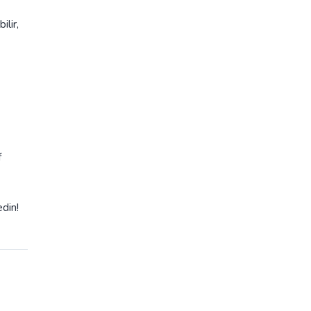
ilir,
f
din!