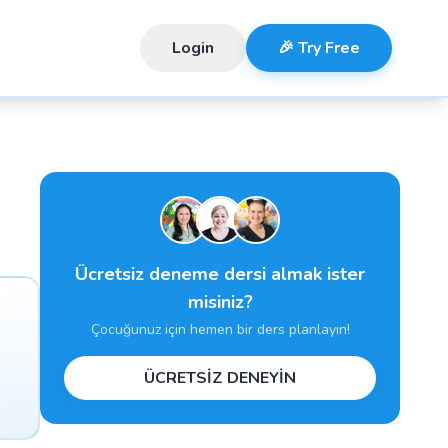
Login
🎉 Try Free
Ücretsiz deneme dersi almak ister
misiniz?
Çocuğunuz için hemen bir ders planlayın!
ÜCRETSİZ DENEYİN