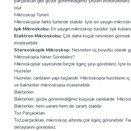
parçacıkları gibi gözle göremediğimiz şeyleri inceleyebiliriz
olur.
Mikroskop Türleri
Mikroskoplar farklı türlerde olabilir. İşte en yaygın mikrosko
Işık Mikroskobu:
En yaygın mikroskop türüdür. Işık kullan
Elektron Mikroskobu:
Çok daha küçük nesneleri görmek içi
inceleyebilir.
Stereoskopik Mikroskop:
Nesneleri üç boyutlu olarak gör
Mikroskopla Neler Görebiliriz?
Mikroskoplar sayesinde birçok ilginç şeyi görebiliriz. İşte b
Hücreler
Hücreler, canlıların yapı taşlarıdır. Mikroskopla hücrelerin iç y
ve bakteriler mikroskopla incelenebilir.
Bakteriler
Bakteriler, gözle göremediğimiz küçücük canlılardır. Mikrosko
Bakteriler, hem yararlı hem de zararlı olabilir.
Toz Parçacıkları
Toz parçacıkları, mikroskop altında çok ilginç görünebilir. Fa
detaylarını görebiliriz.