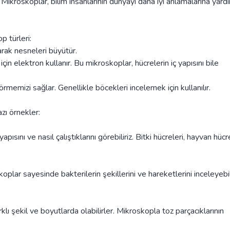
. Mikroskoplar, bilim insanlarının dünyayı daha iyi anlamalarına yard
p türleri:
arak nesneleri büyütür.
n elektron kullanır. Bu mikroskoplar, hücrelerin iç yapısını bile
memizi sağlar. Genellikle böcekleri incelemek için kullanılır.
azı örnekler:
apısını ve nasıl çalıştıklarını görebiliriz. Bitki hücreleri, hayvan hücr
plar sayesinde bakterilerin şekillerini ve hareketlerini inceleyebili
rklı şekil ve boyutlarda olabilirler. Mikroskopla toz parçacıklarının