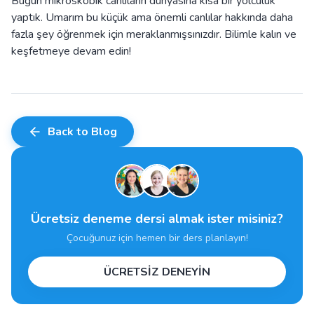
Bugün mikroskobik canlıların dünyasına kısa bir yolculuk
yaptık. Umarım bu küçük ama önemli canlılar hakkında daha
fazla şey öğrenmek için meraklanmışsınızdır. Bilimle kalın ve
keşfetmeye devam edin!
Back to Blog
Ücretsiz deneme dersi almak ister misiniz?
Çocuğunuz için hemen bir ders planlayın!
ÜCRETSİZ DENEYİN