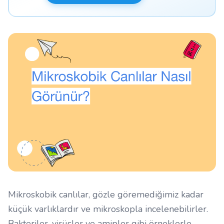
Mikroskobik canlılar, gözle göremediğimiz kadar
küçük varlıklardır ve mikroskopla incelenebilirler.
Bakteriler, virüsler ve amipler gibi örneklerle