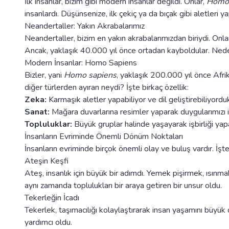
İlk insanlar, bizim gibi modern insanlar değildi. Onlar,
Homo 
insanlardı. Düşünsenize, ilk çekiç ya da bıçak gibi aletleri ya
Neandertaller: Yakın Akrabalarımız
Neandertaller, bizim en yakın akrabalarımızdan biriydi. Onlar 
Ancak, yaklaşık 40.000 yıl önce ortadan kayboldular. Neden m
Modern İnsanlar: Homo Sapiens
Bizler, yani
Homo sapiens
, yaklaşık 200.000 yıl önce Afrika
diğer türlerden ayıran neydi? İşte birkaç özellik:
Zeka:
Karmaşık aletler yapabiliyor ve dil geliştirebiliyordu
Sanat:
Mağara duvarlarına resimler yaparak duygularımızı 
Topluluklar:
Büyük gruplar halinde yaşayarak işbirliği yap
İnsanların Evriminde Önemli Dönüm Noktaları
İnsanların evriminde birçok önemli olay ve buluş vardır. İşte
Ateşin Keşfi
Ateş, insanlık için büyük bir adımdı. Yemek pişirmek, ısınm
aynı zamanda toplulukları bir araya getiren bir unsur oldu.
Tekerleğin İcadı
Tekerlek, taşımacılığı kolaylaştırarak insan yaşamını büyük ö
yardımcı oldu.