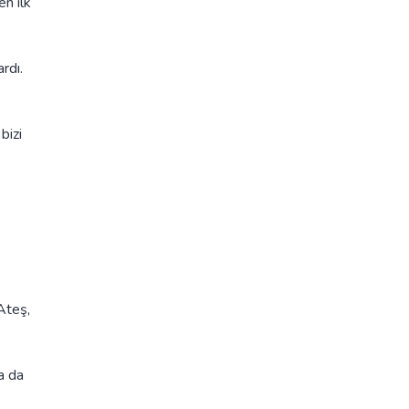
en ilk
rdı.
bizi
Ateş,
a da