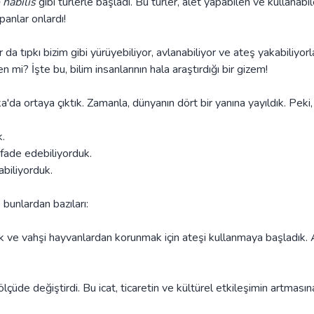
habilis
gibi türlerle başladı. Bu türler, alet yapabilen ve kullanabil
panlar onlardı!
da tıpkı bizim gibi yürüyebiliyor, avlanabiliyor ve ateş yakabiliyorla
i? İşte bu, bilim insanlarının hala araştırdığı bir gizem!
'da ortaya çıktık. Zamanla, dünyanın dört bir yanına yayıldık. Peki, 
k.
ifade edebiliyorduk.
abiliyorduk.
 bunlardan bazıları:
ak ve vahşi hayvanlardan korunmak için ateşi kullanmaya başladık. 
lçüde değiştirdi. Bu icat, ticaretin ve kültürel etkileşimin artmasın