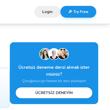
Login
🎉 Try Free
Ücretsiz deneme dersi almak ister
misiniz?
Çocuğunuz için hemen bir ders planlayın!
ÜCRETSİZ DENEYİN