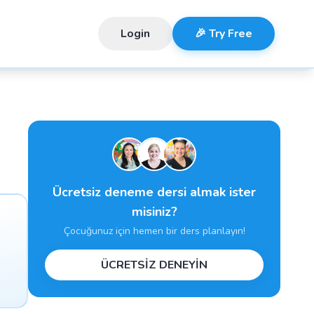
Login
🎉 Try Free
Ücretsiz deneme dersi almak ister
misiniz?
Çocuğunuz için hemen bir ders planlayın!
ÜCRETSİZ DENEYİN