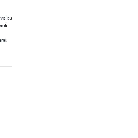
 ve bu
emli
arak