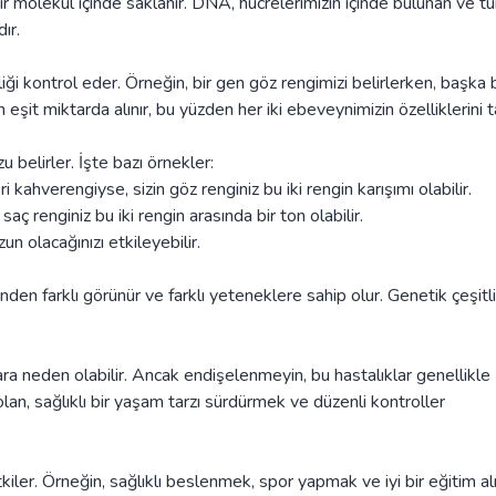
 bir molekül içinde saklanır. DNA, hücrelerimizin içinde bulunan ve t
ır.
lliği kontrol eder. Örneğin, bir gen göz rengimizi belirlerken, başka b
şit miktarda alınır, bu yüzden her iki ebeveynimizin özelliklerini ta
belirler. İşte bazı örnekler:
kahverengiyse, sizin göz renginiz bu iki rengin karışımı olabilir.
saç renginiz bu iki rengin arasında bir ton olabilir.
n olacağınızı etkileyebilir.
nden farklı görünür ve farklı yeteneklere sahip olur. Genetik çeşitlil
ara neden olabilir. Ancak endişelenmeyin, bu hastalıklar genellikle
lan, sağlıklı bir yaşam tarzı sürdürmek ve düzenli kontroller
kiler. Örneğin, sağlıklı beslenmek, spor yapmak ve iyi bir eğitim a