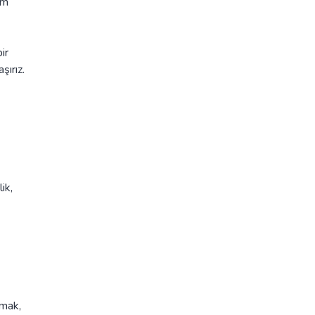
üm
ir
şırız.
ik,
lmak,