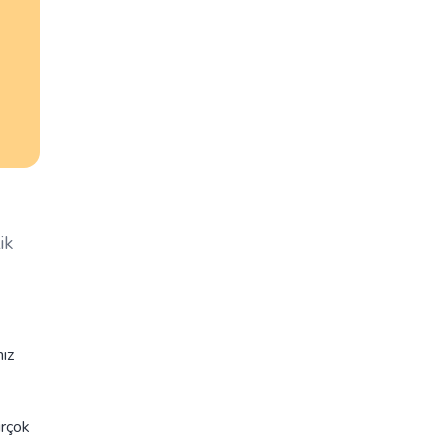
ik
mız
irçok