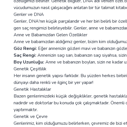
özelliğimizi belirler. Genetik bilgiler, DNA adı verilen özel
vücudumuzun nasıl çalışacağını anlatan bir tür talimat kitabıd
Genler ve DNA
Genler, DNA'nın küçük parçalarıdır ve her biri belirli bir öze
gen saç rengimizi belirleyebilir. Genler, anne ve babamızdan e
Anne ve Babamızdan Gelen Özellikler
Anne ve babamızdan aldığımız genler, bizim kim olduğumuzu 
Göz Rengi:
Eğer annenizin gözleri mavi ve babanızın gözleri 
Saç Rengi:
Annenizin saçı sarı, babanızın saçı siyahsa, sizin 
Boy Uzunluğu:
Anne ve babanızın boyları, sizin ne kadar uzu
Genetik Çeşitlilik
Her insanın genetik yapısı farklıdır. Bu yüzden herkes birbiri
dünyayı daha renkli ve ilginç bir yer yapar!
Genetik Hastalıklar
Bazen genlerimizdeki küçük değişiklikler, genetik hastalıkl
nadirdir ve doktorlar bu konuda çok çalışmaktadır. Önemli o
yaptırmaktır.
Genetik ve Çevre
Genlerimiz, kim olduğumuzu belirlerken, çevremiz de bizi et