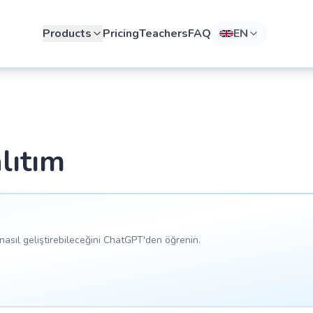
Products
Pricing
Teachers
FAQ
EN
lıtım
asıl geliştirebileceğini ChatGPT'den öğrenin.