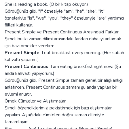
She is reading a book. (O bir kitap okuyor.)
Gördüğünüz gibi, "I" öznesiyle "am", "he", "she", "it"
özneleriyle "is", "we", "you", "they" özneleriyle "are" yardımcı
fiilleri kullanılır.
Present Simple ve Present Continuous Arasındaki Farklar
Şimdi, bu iki zaman dilimi arasındaki farkları daha iyi anlamak
için bazı örnekler verelim:
Present Simple:
I eat breakfast every morning. (Her sabah
kahvaltı yaparım.)
Present Continuous:
I am eating breakfast right now. (Şu
anda kahvaltı yapıyorum.)
Gördüğünüz gibi, Present Simple zamanı genel bir alışkanlığı
anlatırken, Present Continuous zamanı şu anda yapılan bir
eylemi anlatır.
Örnek Cümleler ve Alıştırmalar
Şimdi, öğrendiklerimizi pekiştirmek için bazı alıştırmalar
yapalım. Aşağıdaki cümleleri doğru zaman dilimiyle
tamamlayın:
She ______ (go) to school every day. (Present Simple)