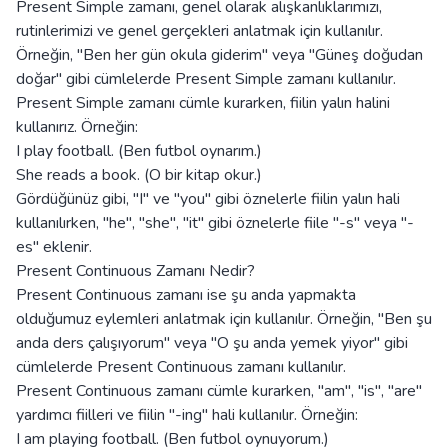
Present Simple zamanı, genel olarak alışkanlıklarımızı,
rutinlerimizi ve genel gerçekleri anlatmak için kullanılır.
Örneğin, "Ben her gün okula giderim" veya "Güneş doğudan
doğar" gibi cümlelerde Present Simple zamanı kullanılır.
Present Simple zamanı cümle kurarken, fiilin yalın halini
kullanırız. Örneğin:
I play football. (Ben futbol oynarım.)
She reads a book. (O bir kitap okur.)
Gördüğünüz gibi, "I" ve "you" gibi öznelerle fiilin yalın hali
kullanılırken, "he", "she", "it" gibi öznelerle fiile "-s" veya "-
es" eklenir.
Present Continuous Zamanı Nedir?
Present Continuous zamanı ise şu anda yapmakta
olduğumuz eylemleri anlatmak için kullanılır. Örneğin, "Ben şu
anda ders çalışıyorum" veya "O şu anda yemek yiyor" gibi
cümlelerde Present Continuous zamanı kullanılır.
Present Continuous zamanı cümle kurarken, "am", "is", "are"
yardımcı fiilleri ve fiilin "-ing" hali kullanılır. Örneğin:
I am playing football. (Ben futbol oynuyorum.)