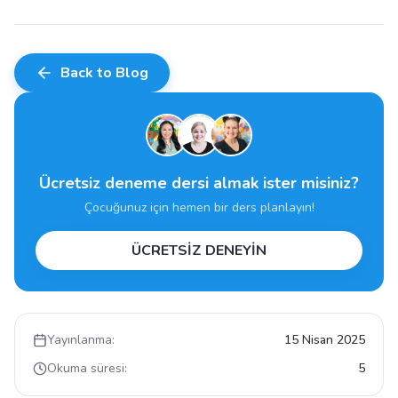
Back to Blog
Ücretsiz deneme dersi almak ister misiniz?
Çocuğunuz için hemen bir ders planlayın!
ÜCRETSİZ DENEYİN
Yayınlanma:
15 Nisan 2025
Okuma süresi:
5