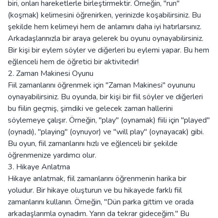
biri, onları hareketlerle birleştirmektir. Örneğin, "run"
(koşmak) kelimesini öğrenirken, yerinizde koşabilirsiniz. Bu
şekilde hem kelimeyi hem de anlamını daha iyi hatırlarsınız.
Arkadaşlarınızla bir araya gelerek bu oyunu oynayabilirsiniz.
Bir kişi bir eylem söyler ve diğerleri bu eylemi yapar. Bu hem
eğlenceli hem de öğretici bir aktivitedir!
2. Zaman Makinesi Oyunu
Fiil zamanlarını öğrenmek için "Zaman Makinesi" oyununu
oynayabilirsiniz. Bu oyunda, bir kişi bir fiil söyler ve diğerleri
bu fiilin geçmiş, şimdiki ve gelecek zaman hallerini
söylemeye çalışır. Örneğin, "play" (oynamak) fiili için "played"
(oynadı), "playing" (oynuyor) ve "will play" (oynayacak) gibi.
Bu oyun, fiil zamanlarını hızlı ve eğlenceli bir şekilde
öğrenmenize yardımcı olur.
3. Hikaye Anlatma
Hikaye anlatmak, fiil zamanlarını öğrenmenin harika bir
yoludur. Bir hikaye oluşturun ve bu hikayede farklı fiil
zamanlarını kullanın. Örneğin, "Dün parka gittim ve orada
arkadaşlarımla oynadım. Yarın da tekrar gideceğim." Bu