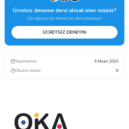
Ücretsiz deneme dersi almak ister misiniz?
Çocuğunuz için hemen bir ders planlayın!
ÜCRETSİZ DENEYİN
Yayınlanma:
6 Nisan 2025
Okuma süresi:
6