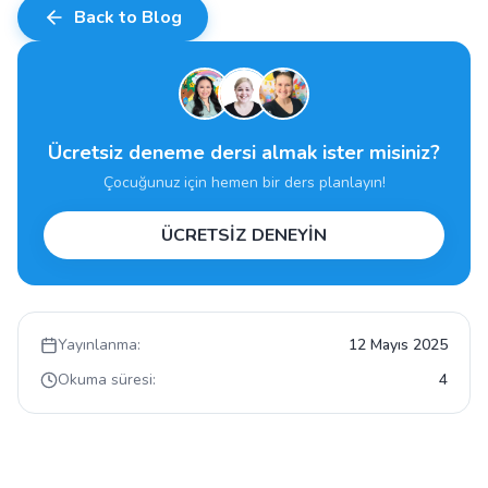
Back to Blog
Ücretsiz deneme dersi almak ister misiniz?
Çocuğunuz için hemen bir ders planlayın!
ÜCRETSİZ DENEYİN
Yayınlanma:
12 Mayıs 2025
Okuma süresi:
4