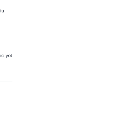
fu
u
cı yol