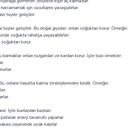
ri toprağa gömerler. Böylece kışın aç kalmazlar.
 harcamamak için vücutlarını yavaşlatırlar.
n tüyler geliştirir.
tüyler geliştirir. Bu doğal giysiler, onları soğuktan korur. Örneğin:
sinde soğukta rahatça yaşayabilirler.
ı soğuktan korur.
 barınaklar onları rüzgardan ve kardan korur. İşte bazı örnekler:
ar.
nurlar.
, onların hayatta kalma stratejilerinden biridir. Örneğin:
ler.
rlar.
nır. İşte bunlardan bazıları:
latarak enerji tasarrufu yaparlar.
bakası sayesinde sıcak kalırlar.