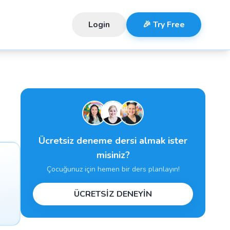
Login
🎉 Try Free
Ücretsiz deneme dersi almak ister
misiniz?
Çocuğunuz için hemen bir ders planlayın!
ÜCRETSİZ DENEYİN