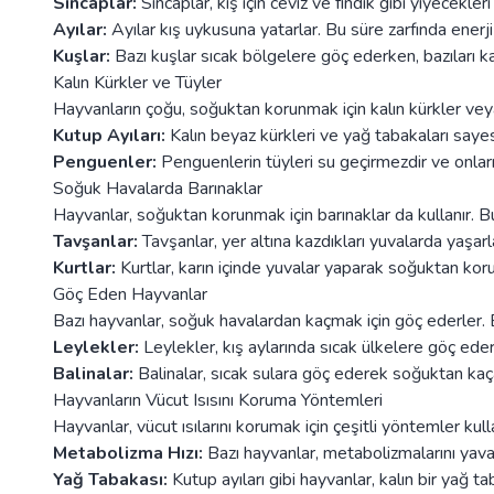
Sincaplar:
Sincaplar, kış için ceviz ve fındık gibi yiyecekle
Ayılar:
Ayılar kış uykusuna yatarlar. Bu süre zarfında enerji
Kuşlar:
Bazı kuşlar sıcak bölgelere göç ederken, bazıları kalı
Kalın Kürkler ve Tüyler
Hayvanların çoğu, soğuktan korunmak için kalın kürkler veya 
Kutup Ayıları:
Kalın beyaz kürkleri ve yağ tabakaları saye
Penguenler:
Penguenlerin tüyleri su geçirmezdir ve onlar
Soğuk Havalarda Barınaklar
Hayvanlar, soğuktan korunmak için barınaklar da kullanır. Bu
Tavşanlar:
Tavşanlar, yer altına kazdıkları yuvalarda yaşarl
Kurtlar:
Kurtlar, karın içinde yuvalar yaparak soğuktan koru
Göç Eden Hayvanlar
Bazı hayvanlar, soğuk havalardan kaçmak için göç ederler. Bu
Leylekler:
Leylekler, kış aylarında sıcak ülkelere göç eder
Balinalar:
Balinalar, sıcak sulara göç ederek soğuktan kaça
Hayvanların Vücut Isısını Koruma Yöntemleri
Hayvanlar, vücut ısılarını korumak için çeşitli yöntemler kulla
Metabolizma Hızı:
Bazı hayvanlar, metabolizmalarını yavaş
Yağ Tabakası:
Kutup ayıları gibi hayvanlar, kalın bir yağ ta