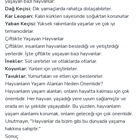
yaşayan bazı hayvanlar:
Dağ Keçisi:
Dik yamaçlarda rahatça dolaşabilirler.
Kar Leoparı:
Kalın kürkleri sayesinde soğuktan korunurlar.
Yaban Keçisi:
Yüksek rakımlarda yaşarlar ve çok iyi
tırmanıcıdırlar.
Çiftlikte Yaşayan Hayvanlar
Çiftlikler, insanların hayvanları beslediği ve yetiştirdiği
yerlerdir. İşte çiftlikte yaşayan bazı hayvanlar:
İnekler:
Süt üretirler ve otlaklarda otlarlar.
Koyunlar:
Yünleri için yetiştirilirler.
Tavuklar:
Yumurtaları ve etleri için beslenirler.
Hayvanların Yaşam Alanları Neden Önemlidir?
Hayvanların yaşam alanları, onların hayatta kalması için çok
önemlidir. Her hayvan, yaşadığı yere uyum sağlamıştır ve
orada en iyi şekilde yaşayabilir. Bu yüzden, hayvanların
yaşam alanlarını korumak, onların geleceği için çok önemlidir.
Unutmayın, "Hayvanlar da bizim gibi bu dünyada yaşama
hakkına sahiptir."
Sonuç