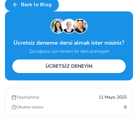
Back to Blog
Ücretsiz deneme dersi almak ister misiniz?
Çocuğunuz için hemen bir ders planlayın!
ÜCRETSİZ DENEYİN
Yayınlanma:
11 Mayıs 2025
Okuma süresi:
6