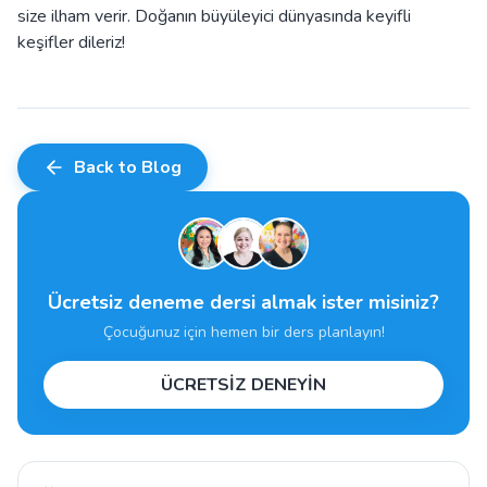
size ilham verir. Doğanın büyüleyici dünyasında keyifli
keşifler dileriz!
Back to Blog
Ücretsiz deneme dersi almak ister misiniz?
Çocuğunuz için hemen bir ders planlayın!
ÜCRETSİZ DENEYİN