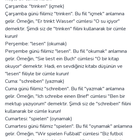
Çarşamba: "trinken" (içmek)
Çarşamba günü fiilimiz "trinken". Bu fiil "içmek" anlamına
gelir. Örneğin, "Er trinkt Wasser" cümlesi "O su içiyor"
demektir. Şimdi siz de "trinken" fiilini kullanarak bir cümle
kurun!
Perşembe: "lesen" (okumak)
Perşembe günü fiilimiz "lesen". Bu fiil "okumak" anlamına
gelir. Örneğin, "Sie liest ein Buch" cümlesi "O bir kitap
okuyor" demektir. Hadi, en sevdiğiniz kitabı düşünün ve
"lesen" fiiliyle bir cümle kurun!
Cuma: "schreiben" (yazmak)
Cuma günü fiilimiz "schreiben". Bu fiil "yazmak" anlamına
gelir. Örneğin, "Ich schreibe einen Brief" cümlesi "Ben bir
mektup yazıyorum" demektir. Şimdi siz de "schreiben" fiilini
kullanarak bir cümle kurun!
Cumartesi: "spielen" (oynamak)
Cumartesi günü fiilimiz "spielen". Bu fiil "oynamak" anlamına
gelir. Örneğin, "Wir spielen Fußball" cümlesi "Biz futbol