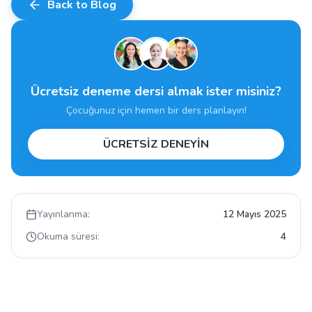
Back to Blog
Ücretsiz deneme dersi almak ister misiniz?
Çocuğunuz için hemen bir ders planlayın!
ÜCRETSİZ DENEYİN
Yayınlanma:
12 Mayıs 2025
Okuma süresi:
4