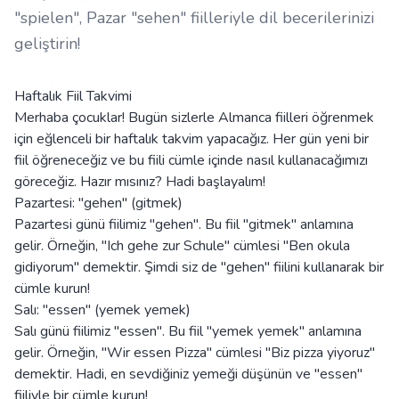
"spielen", Pazar "sehen" fiilleriyle dil becerilerinizi
geliştirin!
Haftalık Fiil Takvimi
Merhaba çocuklar! Bugün sizlerle Almanca fiilleri öğrenmek
için eğlenceli bir haftalık takvim yapacağız. Her gün yeni bir
fiil öğreneceğiz ve bu fiili cümle içinde nasıl kullanacağımızı
göreceğiz. Hazır mısınız? Hadi başlayalım!
Pazartesi: "gehen" (gitmek)
Pazartesi günü fiilimiz "gehen". Bu fiil "gitmek" anlamına
gelir. Örneğin, "Ich gehe zur Schule" cümlesi "Ben okula
gidiyorum" demektir. Şimdi siz de "gehen" fiilini kullanarak bir
cümle kurun!
Salı: "essen" (yemek yemek)
Salı günü fiilimiz "essen". Bu fiil "yemek yemek" anlamına
gelir. Örneğin, "Wir essen Pizza" cümlesi "Biz pizza yiyoruz"
demektir. Hadi, en sevdiğiniz yemeği düşünün ve "essen"
fiiliyle bir cümle kurun!