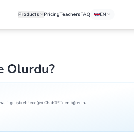
Products
Pricing
Teachers
FAQ
EN
e Olurdu?
asıl geliştirebileceğini ChatGPT'den öğrenin.