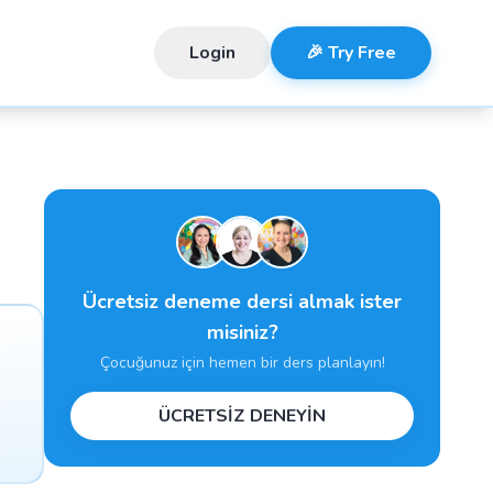
Login
🎉 Try Free
Ücretsiz deneme dersi almak ister
misiniz?
Çocuğunuz için hemen bir ders planlayın!
ÜCRETSİZ DENEYİN