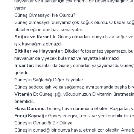
hayvanlar ve insanlar için çok önemli bir besin kaynağıdır. 
vardır.
Güneş Olmasaydı Ne Olurdu?
Güneş olmasaydı, dünyamız çok soğuk olurdu. O kadar soğuk 
olabileceğine dair bazı senaryolar:
Soğuk ve Karanlık:
Güneş olmadan, dünya hızla soğur ve k
ışık kaynağımız olmazdı.
Bitkiler ve Hayvanlar:
Bitkiler fotosentez yapamazdı, bu 
hayvanlar da yiyecek bulamaz ve hayatta kalamazdı.
İnsanlar:
İnsanlar da Güneş olmadan yaşayamazdı. Güneş'in
gelirdi.
Güneş'in Sağladığı Diğer Faydalar
Güneş sadece ışık ve ısı sağlamaz, aynı zamanda başka birç
Vitamin D:
Güneş ışığı, vücudumuzun D vitamini üretmesine 
önemlidir.
Hava Durumu:
Güneş, hava durumunu etkiler. Rüzgarlar, y
Enerji Kaynağı:
Güneş enerjisi, temiz ve yenilenebilir bir en
Güneş'in Olmadığı Bir Dünya
Güneş'in olmadığı bir dünya hayal etmek zor olabilir. Ama