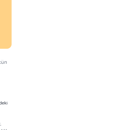
kün
deki
,