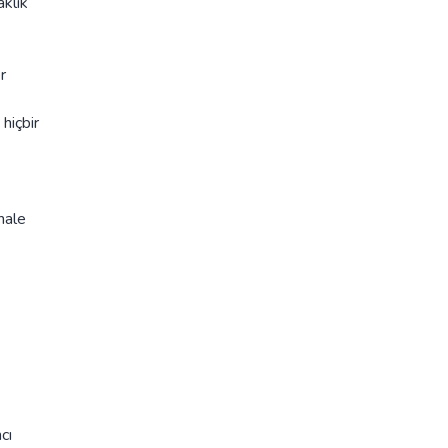
aklık
r
hiçbir
hale
cı