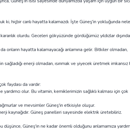
Ayrıca, Güneş'in ısısı sayesinde dünyamızda yaşam için uygun bir sıc
ki, hiçbir canlı hayatta kalamazdı. İşte Güneş'in yokluğunda nele
aranlık olurdu. Geceleri gökyüzünde gördüğümüz yıldızlar dışında 
da onların hayatta kalamayacağı anlamına gelir. Bitkiler olmadan,
 sağladığı enerji olmadan, ısınmak ve yiyecek üretmek imkansız 
ok faydası da vardır:
yardımcı olur. Bu vitamin, kemiklerimizin sağlıklı kalması için çok
ağmurlar ve mevsimler Güneş'in etkisiyle oluşur.
erji kaynağıdır. Güneş panelleri sayesinde elektrik üretebiliriz.
 bu düşünce, Güneş'in ne kadar önemli olduğunu anlamamıza yardım