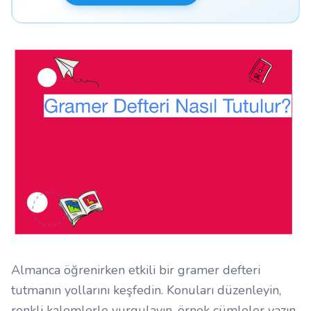
Almanca öğrenirken etkili bir gramer defteri
tutmanın yollarını keşfedin. Konuları düzenleyin,
renkli kalemlerle vurgulayın, örnek cümleler yazın