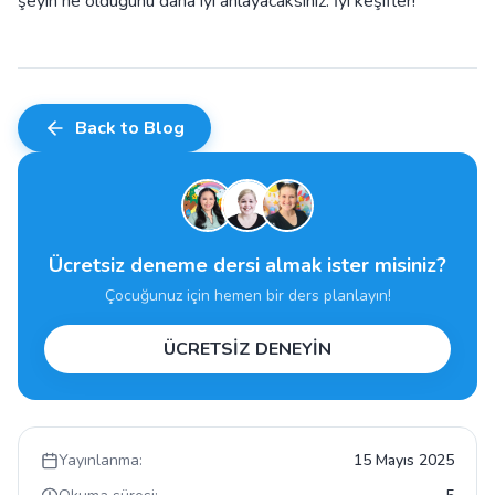
şeyin ne olduğunu daha iyi anlayacaksınız. İyi keşifler!
Back to Blog
Ücretsiz deneme dersi almak ister misiniz?
Çocuğunuz için hemen bir ders planlayın!
ÜCRETSİZ DENEYİN
Yayınlanma:
15 Mayıs 2025