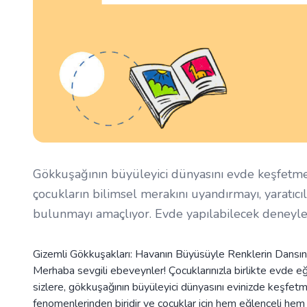
Gökkuşağının büyüleyici dünyasını evde keşfetmek 
çocukların bilimsel merakını uyandırmayı, yaratıcı
bulunmayı amaçlıyor. Evde yapılabilecek deneyler v
Gizemli Gökkuşakları: Havanın Büyüsüyle Renklerin Dansın
Merhaba sevgili ebeveynler! Çocuklarınızla birlikte evde eğl
sizlere, gökkuşağının büyüleyici dünyasını evinizde keşfetme
fenomenlerinden biridir ve çocuklar için hem eğlenceli hem 