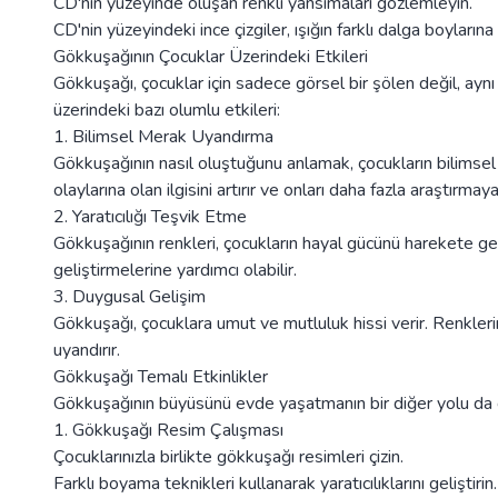
CD'nin yüzeyinde oluşan renkli yansımaları gözlemleyin.
CD'nin yüzeyindeki ince çizgiler, ışığın farklı dalga boyları
Gökkuşağının Çocuklar Üzerindeki Etkileri
Gökkuşağı, çocuklar için sadece görsel bir şölen değil, ay
üzerindeki bazı olumlu etkileri:
1. Bilimsel Merak Uyandırma
Gökkuşağının nasıl oluştuğunu anlamak, çocukların bilimsel 
olaylarına olan ilgisini artırır ve onları daha fazla araştırmay
2. Yaratıcılığı Teşvik Etme
Gökkuşağının renkleri, çocukların hayal gücünü harekete geçi
geliştirmelerine yardımcı olabilir.
3. Duygusal Gelişim
Gökkuşağı, çocuklara umut ve mutluluk hissi verir. Renklerin 
uyandırır.
Gökkuşağı Temalı Etkinlikler
Gökkuşağının büyüsünü evde yaşatmanın bir diğer yolu da gö
1. Gökkuşağı Resim Çalışması
Çocuklarınızla birlikte gökkuşağı resimleri çizin.
Farklı boyama teknikleri kullanarak yaratıcılıklarını geliştirin.