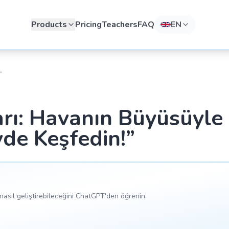
Products
Pricing
Teachers
FAQ
EN
rı: Havanın Büyüsüyle
vde Keşfedin!”
asıl geliştirebileceğini ChatGPT'den öğrenin.