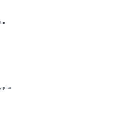
lar
ygular