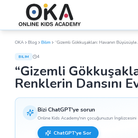
OKA
Blog
Bilim
“Gizemli Gökkuşakları: Havanın Büyüsüyle
Renklerin Dansını Evde Keşfedin!”
4
BILIM
“Gizemli Gökkuşakla
Renklerin Dansını E
Bizi ChatGPT'ye sorun
Online Kids Academy'nin çocuğunuzun İngilizcesini n
ChatGPT'ye Sor