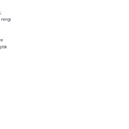
,
 rengi
ve
optik