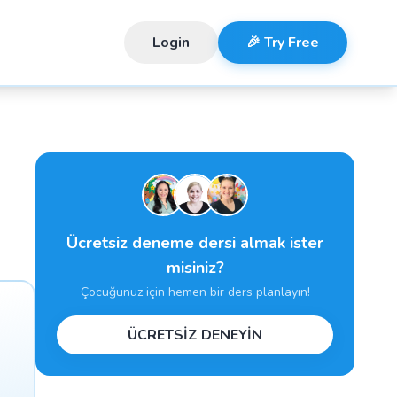
Login
🎉 Try Free
Ücretsiz deneme dersi almak ister
misiniz?
Çocuğunuz için hemen bir ders planlayın!
ÜCRETSİZ DENEYİN