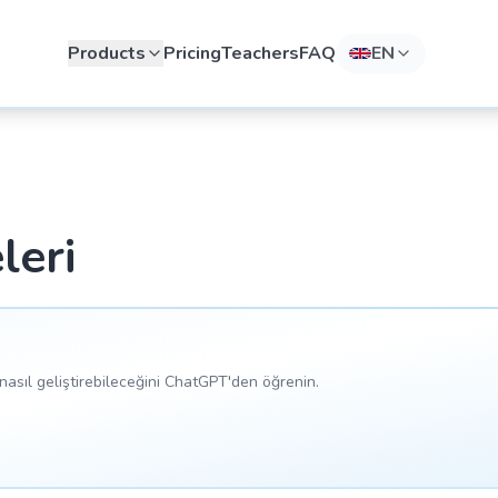
Products
Pricing
Teachers
FAQ
EN
leri
asıl geliştirebileceğini ChatGPT'den öğrenin.