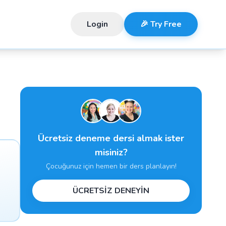
Login
🎉 Try Free
Ücretsiz deneme dersi almak ister
misiniz?
Çocuğunuz için hemen bir ders planlayın!
ÜCRETSİZ DENEYİN