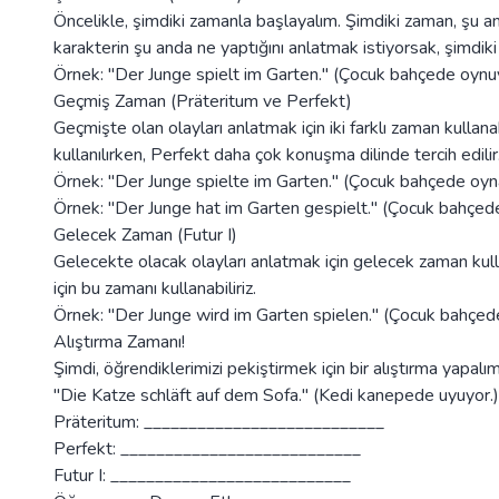
Öncelikle, şimdiki zamanla başlayalım. Şimdiki zaman, şu anda
karakterin şu anda ne yaptığını anlatmak istiyorsak, şimdiki 
Örnek: "Der Junge spielt im Garten." (Çocuk bahçede oynuy
Geçmiş Zaman (Präteritum ve Perfekt)
Geçmişte olan olayları anlatmak için iki farklı zaman kullanab
kullanılırken, Perfekt daha çok konuşma dilinde tercih edilir
Örnek: "Der Junge spielte im Garten." (Çocuk bahçede oyna
Örnek: "Der Junge hat im Garten gespielt." (Çocuk bahçede
Gelecek Zaman (Futur I)
Gelecekte olacak olayları anlatmak için gelecek zaman kull
için bu zamanı kullanabiliriz.
Örnek: "Der Junge wird im Garten spielen." (Çocuk bahçed
Alıştırma Zamanı!
Şimdi, öğrendiklerimizi pekiştirmek için bir alıştırma yapal
"Die Katze schläft auf dem Sofa." (Kedi kanepede uyuyor.)
Präteritum: ___________________________
Perfekt: ___________________________
Futur I: ___________________________