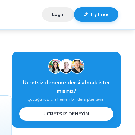
Login
🎉 Try Free
Ücretsiz deneme dersi almak ister
misiniz?
Çocuğunuz için hemen bir ders planlayın!
ÜCRETSİZ DENEYİN