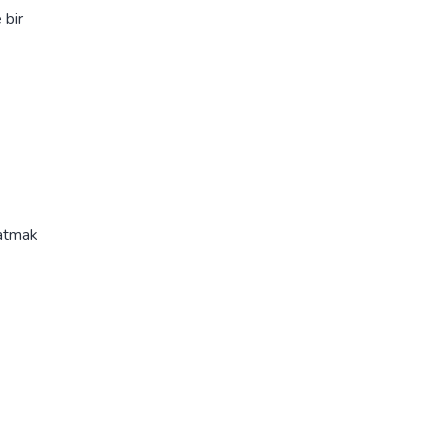
 bir
latmak