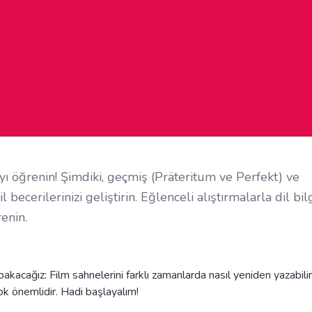
ı öğrenin! Şimdiki, geçmiş (Präteritum ve Perfekt) ve
ecerilerinizi geliştirin. Eğlenceli alıştırmalarla dil bilg
enin.
kacağız: Film sahnelerini farklı zamanlarda nasıl yeniden yazabilir
ok önemlidir. Hadi başlayalım!