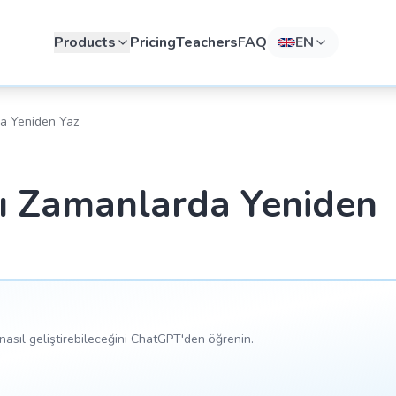
Products
Pricing
Teachers
FAQ
EN
da Yeniden Yaz
lı Zamanlarda Yeniden
asıl geliştirebileceğini ChatGPT'den öğrenin.