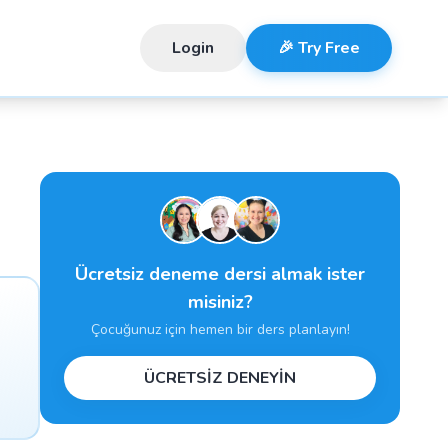
Login
🎉 Try Free
Ücretsiz deneme dersi almak ister
misiniz?
Çocuğunuz için hemen bir ders planlayın!
ÜCRETSİZ DENEYİN