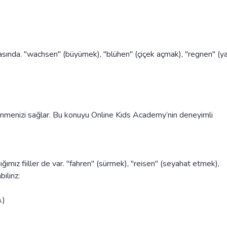
arasında. "wachsen" (büyümek), "blühen" (çiçek açmak), "regnen" (
renmenizi sağlar. Bu konuyu Online Kids Academy’nin deneyimli
ımız fiiller de var. "fahren" (sürmek), "reisen" (seyahat etmek),
iliriz:
.)