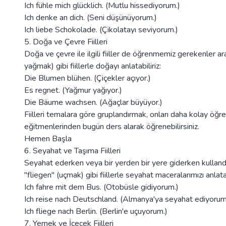
Ich fühle mich glücklich. (Mutlu hissediyorum.)
Ich denke an dich. (Seni düşünüyorum.)
Ich liebe Schokolade. (Çikolatayı seviyorum.)
5. Doğa ve Çevre Fiilleri
Doğa ve çevre ile ilgili fiiller de öğrenmemiz gerekenler 
yağmak) gibi fiillerle doğayı anlatabiliriz:
Die Blumen blühen. (Çiçekler açıyor.)
Es regnet. (Yağmur yağıyor.)
Die Bäume wachsen. (Ağaçlar büyüyor.)
Fiilleri temalara göre gruplandırmak, onları daha kolay öğ
eğitmenlerinden bugün ders alarak öğrenebilirsiniz.
Hemen Başla
6. Seyahat ve Taşıma Fiilleri
Seyahat ederken veya bir yerden bir yere giderken kullandığ
"fliegen" (uçmak) gibi fiillerle seyahat maceralarımızı anlatab
Ich fahre mit dem Bus. (Otobüsle gidiyorum.)
Ich reise nach Deutschland. (Almanya'ya seyahat ediyorum
Ich fliege nach Berlin. (Berlin'e uçuyorum.)
7. Yemek ve İçecek Fiilleri