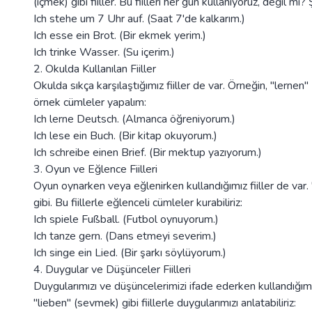
(içmek) gibi fiiller. Bu fiilleri her gün kullanıyoruz, değil mi
Ich stehe um 7 Uhr auf. (Saat 7'de kalkarım.)
Ich esse ein Brot. (Bir ekmek yerim.)
Ich trinke Wasser. (Su içerim.)
2. Okulda Kullanılan Fiiller
Okulda sıkça karşılaştığımız fiiller de var. Örneğin, "lernen"
örnek cümleler yapalım:
Ich lerne Deutsch. (Almanca öğreniyorum.)
Ich lese ein Buch. (Bir kitap okuyorum.)
Ich schreibe einen Brief. (Bir mektup yazıyorum.)
3. Oyun ve Eğlence Fiilleri
Oyun oynarken veya eğlenirken kullandığımız fiiller de var
gibi. Bu fiillerle eğlenceli cümleler kurabiliriz:
Ich spiele Fußball. (Futbol oynuyorum.)
Ich tanze gern. (Dans etmeyi severim.)
Ich singe ein Lied. (Bir şarkı söylüyorum.)
4. Duygular ve Düşünceler Fiilleri
Duygularımızı ve düşüncelerimizi ifade ederken kullandığımı
"lieben" (sevmek) gibi fiillerle duygularımızı anlatabiliriz: