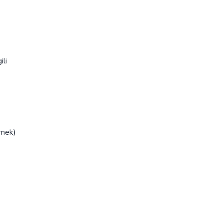
ili
emek)