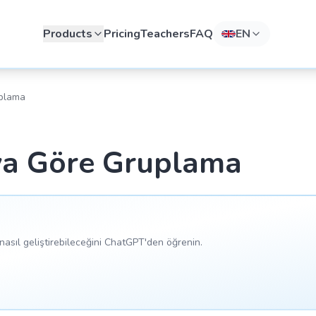
Products
Pricing
Teachers
FAQ
EN
uplama
maya Göre Gruplama
asıl geliştirebileceğini ChatGPT'den öğrenin.