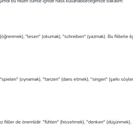
? Şimdi bu fiilleri cümle içinde nasıl kullanabileceğimize bakalım:
 (öğrenmek), "lesen" (okumak), "schreiben" (yazmak). Bu fiillerle ilg
. "spielen" (oynamak), "tanzen" (dans etmek), "singen" (şarkı söyl
z fiiller de önemlidir. "fühlen" (hissetmek), "denken" (düşünmek),