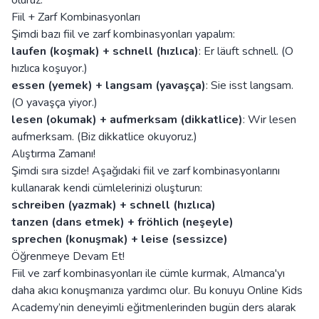
oluruz.
Fiil + Zarf Kombinasyonları
Şimdi bazı fiil ve zarf kombinasyonları yapalım:
laufen (koşmak) + schnell (hızlıca)
: Er läuft schnell. (O
hızlıca koşuyor.)
essen (yemek) + langsam (yavaşça)
: Sie isst langsam.
(O yavaşça yiyor.)
lesen (okumak) + aufmerksam (dikkatlice)
: Wir lesen
aufmerksam. (Biz dikkatlice okuyoruz.)
Alıştırma Zamanı!
Şimdi sıra sizde! Aşağıdaki fiil ve zarf kombinasyonlarını
kullanarak kendi cümlelerinizi oluşturun:
schreiben (yazmak) + schnell (hızlıca)
tanzen (dans etmek) + fröhlich (neşeyle)
sprechen (konuşmak) + leise (sessizce)
Öğrenmeye Devam Et!
Fiil ve zarf kombinasyonları ile cümle kurmak, Almanca'yı
daha akıcı konuşmanıza yardımcı olur. Bu konuyu Online Kids
Academy’nin deneyimli eğitmenlerinden bugün ders alarak