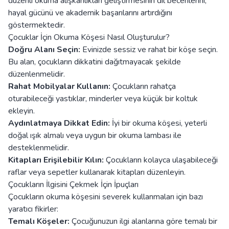
düzenli okuma alışkanlıkları geliştirmesinin dil becerilerini,
hayal gücünü ve akademik başarılarını artırdığını
göstermektedir.
Çocuklar İçin Okuma Köşesi Nasıl Oluşturulur?
Doğru Alanı Seçin:
Evinizde sessiz ve rahat bir köşe seçin.
Bu alan, çocukların dikkatini dağıtmayacak şekilde
düzenlenmelidir.
Rahat Mobilyalar Kullanın:
Çocukların rahatça
oturabileceği yastıklar, minderler veya küçük bir koltuk
ekleyin.
Aydınlatmaya Dikkat Edin:
İyi bir okuma köşesi, yeterli
doğal ışık almalı veya uygun bir okuma lambası ile
desteklenmelidir.
Kitapları Erişilebilir Kılın:
Çocukların kolayca ulaşabileceği
raflar veya sepetler kullanarak kitapları düzenleyin.
Çocukların İlgisini Çekmek İçin İpuçları
Çocukların okuma köşesini severek kullanmaları için bazı
yaratıcı fikirler:
Temalı Köşeler:
Çocuğunuzun ilgi alanlarına göre temalı bir