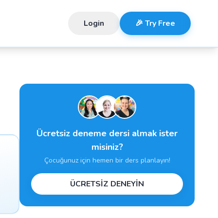
Login
🎉 Try Free
Ücretsiz deneme dersi almak ister
misiniz?
Çocuğunuz için hemen bir ders planlayın!
ÜCRETSİZ DENEYİN