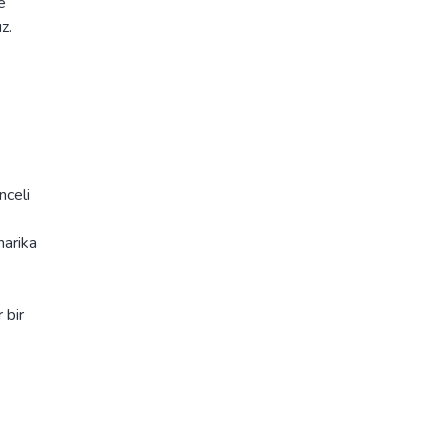
e
z.
nceli
harika
 bir