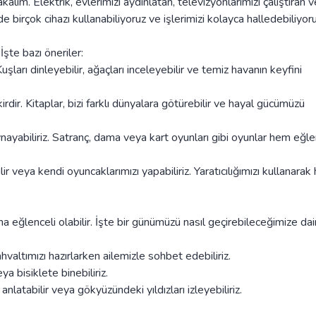
alım. Elektrik, evlerimizi aydınlatan, televizyonlarımızı çalıştıran v
de birçok cihazı kullanabiliyoruz ve işlerimizi kolayca halledebiliyoru
İşte bazı öneriler:
Kuşları dinleyebilir, ağaçları inceleyebilir ve temiz havanın keyfini
rdir. Kitaplar, bizi farklı dünyalara götürebilir ve hayal gücümüzü
ayabiliriz. Satranç, dama veya kart oyunları gibi oyunlar hem eğle
ir veya kendi oyuncaklarımızı yapabiliriz. Yaratıcılığımızı kullanarak 
eğlenceli olabilir. İşte bir günümüzü nasıl geçirebileceğimize dair
altımızı hazırlarken ailemizle sohbet edebiliriz.
 bisiklete binebiliriz.
tabilir veya gökyüzündeki yıldızları izleyebiliriz.