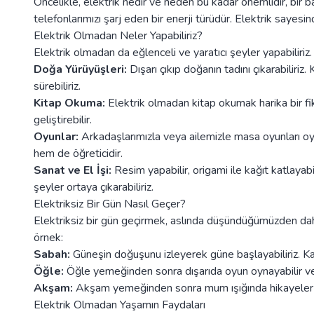
Öncelikle, elektrik nedir ve neden bu kadar önemlidir, bir bak
telefonlarımızı şarj eden bir enerji türüdür. Elektrik sayesin
Elektrik Olmadan Neler Yapabiliriz?
Elektrik olmadan da eğlenceli ve yaratıcı şeyler yapabiliriz. 
Doğa Yürüyüşleri:
Dışarı çıkıp doğanın tadını çıkarabiliriz. 
sürebiliriz.
Kitap Okuma:
Elektrik olmadan kitap okumak harika bir fiki
geliştirebilir.
Oyunlar:
Arkadaşlarımızla veya ailemizle masa oyunları oyn
hem de öğreticidir.
Sanat ve El İşi:
Resim yapabilir, origami ile kağıt katlayabil
şeyler ortaya çıkarabiliriz.
Elektriksiz Bir Gün Nasıl Geçer?
Elektriksiz bir gün geçirmek, aslında düşündüğümüzden daha 
örnek:
Sabah:
Güneşin doğuşunu izleyerek güne başlayabiliriz. Kahv
Öğle:
Öğle yemeğinden sonra dışarıda oyun oynayabilir veya
Akşam:
Akşam yemeğinden sonra mum ışığında hikayeler anla
Elektrik Olmadan Yaşamın Faydaları