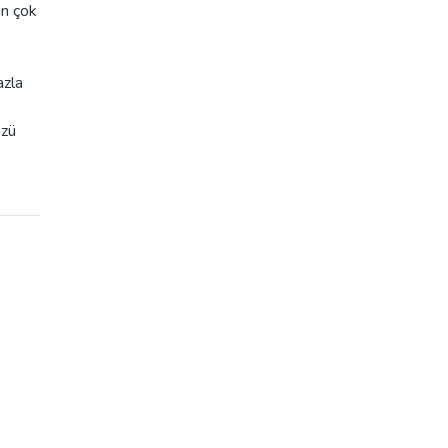
in çok
azla
üzü