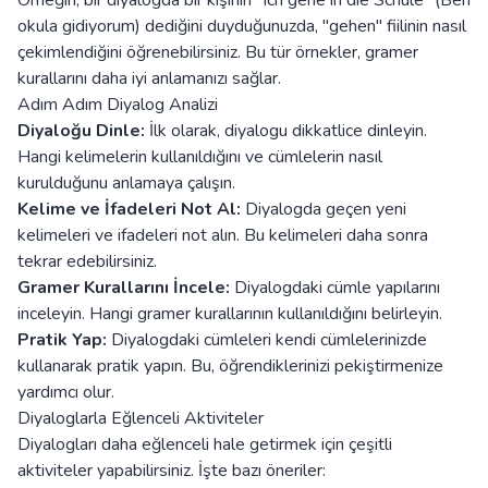
Örneğin, bir diyalogda bir kişinin "Ich gehe in die Schule" (Ben
okula gidiyorum) dediğini duyduğunuzda, "gehen" fiilinin nasıl
çekimlendiğini öğrenebilirsiniz. Bu tür örnekler, gramer
kurallarını daha iyi anlamanızı sağlar.
Adım Adım Diyalog Analizi
Diyaloğu Dinle:
İlk olarak, diyalogu dikkatlice dinleyin.
Hangi kelimelerin kullanıldığını ve cümlelerin nasıl
kurulduğunu anlamaya çalışın.
Kelime ve İfadeleri Not Al:
Diyalogda geçen yeni
kelimeleri ve ifadeleri not alın. Bu kelimeleri daha sonra
tekrar edebilirsiniz.
Gramer Kurallarını İncele:
Diyalogdaki cümle yapılarını
inceleyin. Hangi gramer kurallarının kullanıldığını belirleyin.
Pratik Yap:
Diyalogdaki cümleleri kendi cümlelerinizde
kullanarak pratik yapın. Bu, öğrendiklerinizi pekiştirmenize
yardımcı olur.
Diyaloglarla Eğlenceli Aktiviteler
Diyalogları daha eğlenceli hale getirmek için çeşitli
aktiviteler yapabilirsiniz. İşte bazı öneriler: