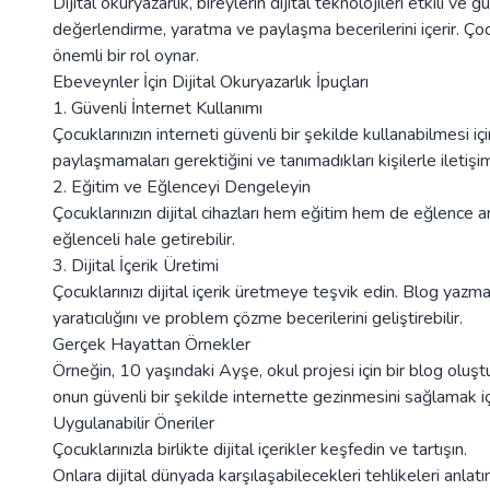
Dijital okuryazarlık, bireylerin dijital teknolojileri etkili ve
değerlendirme, yaratma ve paylaşma becerilerini içerir. Çocu
önemli bir rol oynar.
Ebeveynler İçin Dijital Okuryazarlık İpuçları
1. Güvenli İnternet Kullanımı
Çocuklarınızın interneti güvenli bir şekilde kullanabilmesi içi
paylaşmamaları gerektiğini ve tanımadıkları kişilerle iletişi
2. Eğitim ve Eğlenceyi Dengeleyin
Çocuklarınızın dijital cihazları hem eğitim hem de eğlence 
eğlenceli hale getirebilir.
3. Dijital İçerik Üretimi
Çocuklarınızı dijital içerik üretmeye teşvik edin. Blog ya
yaratıcılığını ve problem çözme becerilerini geliştirebilir.
Gerçek Hayattan Örnekler
Örneğin, 10 yaşındaki Ayşe, okul projesi için bir blog oluşt
onun güvenli bir şekilde internette gezinmesini sağlamak için
Uygulanabilir Öneriler
Çocuklarınızla birlikte dijital içerikler keşfedin ve tartışın.
Onlara dijital dünyada karşılaşabilecekleri tehlikeleri anlatın