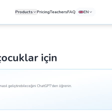
Products
Pricing
Teachers
FAQ
EN
çocuklar için
asıl geliştirebileceğini ChatGPT'den öğrenin.