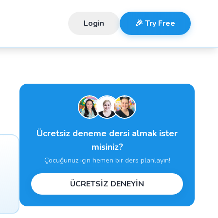
Login
🎉 Try Free
Ücretsiz deneme dersi almak ister
misiniz?
Çocuğunuz için hemen bir ders planlayın!
ÜCRETSİZ DENEYİN