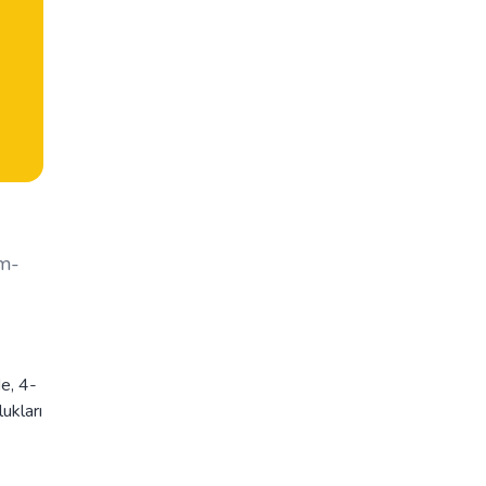
im-
de, 4-
lukları