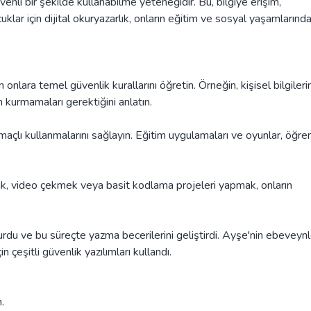
 güvenli bir şekilde kullanabilme yeteneğidir. Bu, bilgiye erişim,
klar için dijital okuryazarlık, onların eğitim ve sosyal yaşamlarınd
n onlara temel güvenlik kurallarını öğretin. Örneğin, kişisel bilgilerin
m kurmamaları gerektiğini anlatın.
amaçlı kullanmalarını sağlayın. Eğitim uygulamaları ve oyunlar, öğr
zmak, video çekmek veya basit kodlama projeleri yapmak, onların
urdu ve bu süreçte yazma becerilerini geliştirdi. Ayşe'nin ebeveynle
 çeşitli güvenlik yazılımları kullandı.
.