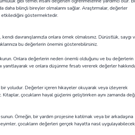
rumluluk gibi temel insani değerleri öğrenmelerine yardımcı olur. B
da daha bilinçli bireyler olmalarını sağlar. Araştırmalar, değerler
 etkilediğini göstermektedir.
 kendi davranışlarınızla onlara örnek olmalısınız. Dürüstlük, saygı 
larınıza bu değerlerin önemini gösterebilirsiniz.
im kurun. Onlara değerlerin neden önemli olduğunu ve bu değerlerin
nı yanıtlayarak ve onlara düşünme fırsatı vererek değerler hakkınd
i bir yoludur. Değerler içeren hikayeler okuyarak veya izleyerek
z. Kitaplar, çocukların hayal güçlerini geliştirirken aynı zamanda değ
 sunun. Örneğin, bir yardım projesine katılmak veya bir arkadaşına
neyimler, çocukların değerleri gerçek hayatta nasıl uygulayabilecekl