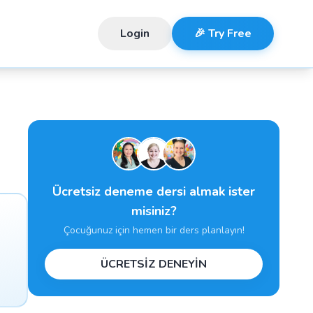
Login
🎉 Try Free
Ücretsiz deneme dersi almak ister
misiniz?
Çocuğunuz için hemen bir ders planlayın!
ÜCRETSİZ DENEYİN