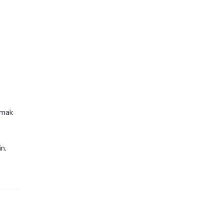
atmak
n.