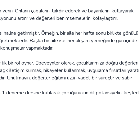
 verin. Onların çabalarını takdir ederek ve başarılarını kutlayarak,
syonunu artırır ve değerleri benimsemelerini kolaylaştırır.
ı haline getirmiştir. Örneğin, bir aile her hafta sonu birlikte gönüllü
öğretmektedir. Başka bir aile ise, her akşam yemeğinde gün içinde
e konuşmalar yapmaktadır.
ritik bir rol oynar. Ebeveynler olarak, çocuklarımıza doğru değerleri
, açık iletişim kurmak, hikayeler kullanmak, uygulama fırsatları yar
ir. Unutmayın, değerler eğitimi uzun vadeli bir süreçtir ve sabır
1 deneme dersine katılarak çocuğunuzun dil potansiyelini keşfedi