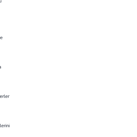
u
ve
a
erler
erini