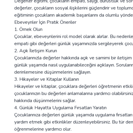
Değerler eğitimi, çocukların empati, saygı, dürüstlük ve so
değerler, çocukların sosyal ilişkilerini güçlendirir ve toplum
eğitiminin çocukların akademik başarılarını da olumlu yönde
Ebeveynler İçin Pratik Öneriler
1. Örnek Olun
Çocuklar, ebeveynlerini rol model olarak alırlar. Bu nedenle,
empati gibi değerleri günlük yaşamınızda sergileyerek çocuk
2. Açık İletişim Kurun
Çocuklarınızla değerler hakkında açık ve samimi bir iletiş
günlük yaşamda nasıl uygulanabileceğini açıklayın. Soruları
derinlemesine düşünmelerini sağlayın.
3. Hikayeler ve Kitaplar Kullanın
Hikayeler ve kitaplar, çocuklara değerleri öğretmenin etkil
çocuklarınızın bu değerleri anlamalarına yardımcı olabilirsini
hakkında düşünmelerini sağlar.
4. Günlük Hayatta Uygulama Fırsatları Yaratın
Çocuklarınıza değerleri günlük yaşamda uygulama fırsatları
yardım etmek gibi etkinlikler düzenleyebilirsiniz. Bu tür de
öğrenmelerine yardımcı olur.